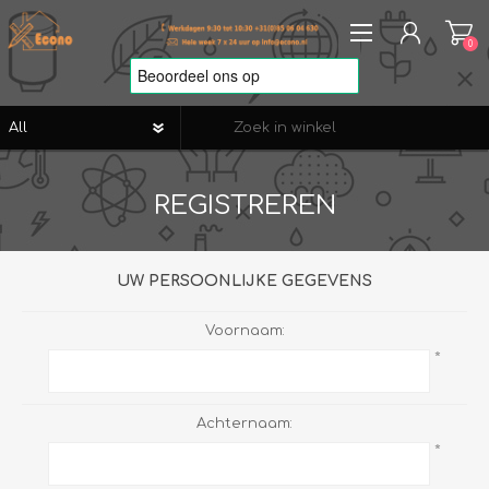
0
REGISTREREN
REGISTREREN
AANMELDEN
VERLANGLIJST
0
UW PERSOONLIJKE GEGEVENS
Voornaam:
*
Achternaam:
*