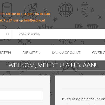
UCTEN
DIENSTEN
MIJN ACCOUNT
OVER 
WELKOM, MELDT U A.U.B. AAN!
ADVIES EN ONTWERP PAKKET
Praktij
van afgero
BUIS EN
DOORSTROOMVERWARME
ENERGIEMANAGER
KOPPELINGEN
SECOND OPINION
By creating an account on 