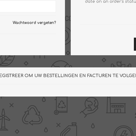
date on an order's statu
Wachtwoord vergeten?
Clage
Tabel inch-mm
CV
doorstroomverwarmers
Bronzen fittingen
Industrie
Collectorkoppelingen
doorstroomverwarmers
Messing fittingen
Voorrangsschakelaars
Messing
EGISTREER OM UW BESTELLINGEN EN FACTUREN TE VOLGE
AEG
knelkoppelingen
Bosch
Pomp koppelingen
Stiebel Eltron
Soldeer koppelingen
WIJAS
Solar buis
Solar koppelingen
Solar fittingen
Bekijk alles