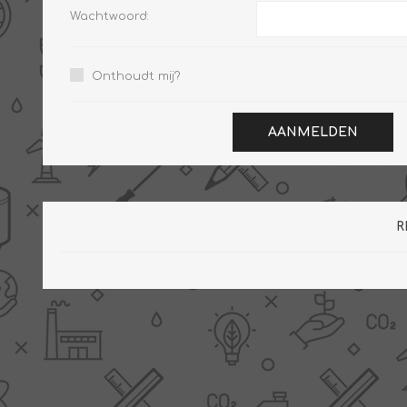
Wachtwoord:
Onthoudt mij?
PV boilers
Selectie boilers
Collectoren
Boiler groepen
AANMELDEN
Zonneboilersetjes
Appendages
Collector montage
Schema's
R
Checklijst - kleine
zonneboiler
Checklijst - zonneboiler
Checklijst - grote
zonneboiler
Wetenswaardigheden
Zonneboiler offerte