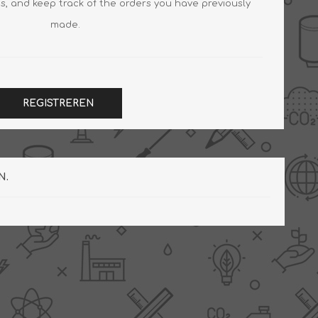
s, and keep track of the orders you have previously
made.
Slimme Meterkast
Tabel inch-mm
Zonnewarmte
Bron onderdelen
REGISTREREN
CV water
Expansievaten
Thermostaten
Gereedschap
TA controllers
Inlaatcombinatie
N.
Internet energiemeter
Kleppen
Oplossingen
Kranen
Sensoren
Luchtverwarmers -
luchtreinigers
Tapwater
Mengers
Vermogen regelaars
Montage
Bekijk alles