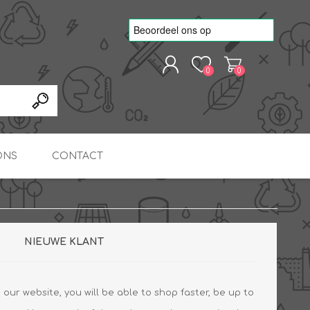
0
0
REGISTREREN
AANMELDEN
ONS
CONTACT
kvoorbeelden
TNO Precisie
nde projecten
onderzoeks doorstromer
RS
METEN & REGELEN
ONDERDELEN
Slim zonnestroom
NIEUWE KLANT
inzetten voor warm water
in bedrijven
our website, you will be able to shop faster, be up to