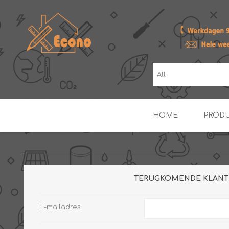
HOME
PROD
ZONNE- & PV-BOILERS
BOILERS
TERUGKOMENDE KLANT
E-mailadres: