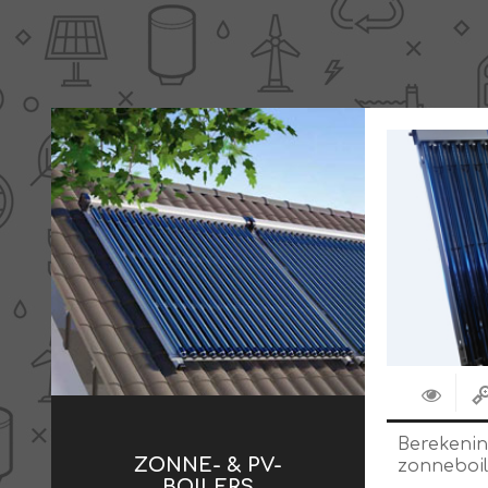
Berekeni
ZONNE- & PV-
zonneboil
BOILERS