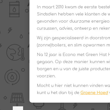
In maart 2010 kwam de eerste bestel
THERMISCHE /
ELECTRO MATERIAA
Sindsdien hebben vele klanten de 
INFRAROOD PANELEN
gevonden voor duurzame energieo
cursussen, advies, ontwerp en reken
Wij zijn gespecialiseerd in doorstro
(zonne)boilers, en slim opwarmen m
Na 12 jaar is Econo met Green Hat
gegaan. Op deze manier kunnen wij 
Diverse electro
borgen en u van de juiste producte
Ceramic+
Verwarmingslint
voorzien.
Climastar
Kasten, automaten etc
Mocht u hier niet kunnen vinden wat
Sun+
LED lampen
kunt u het dan bij de
Groene Hoed
Schakelen
Eltako