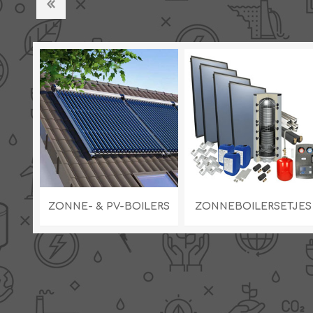
R
ZONNE- & PV-BOILERS
ZONNEBOILERSETJES