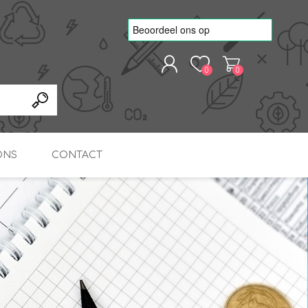
0
0
REGISTREREN
AANMELDEN
ONS
CONTACT
kvoorbeelden
TNO Precisie
nde projecten
onderzoeks doorstromer
RS
METEN & REGELEN
ONDERDELEN
Slim zonnestroom
inzetten voor warm water
in bedrijven