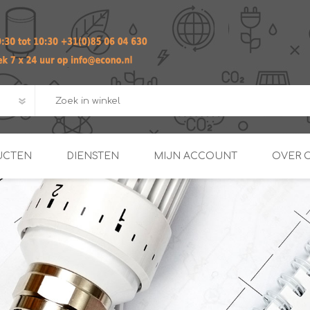
UCTEN
DIENSTEN
MIJN ACCOUNT
OVER 
ADVIES EN ONTWERP PAKKET
Praktij
van afgero
BUIS EN
DOORSTROOMVERWARME
ENERGIEMANAGER
KOPPELINGEN
SECOND OPINION