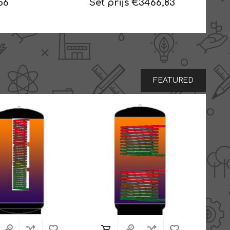
56
Set prijs €3466,83
en 150 liter
hygiëneboiler
FEATURED