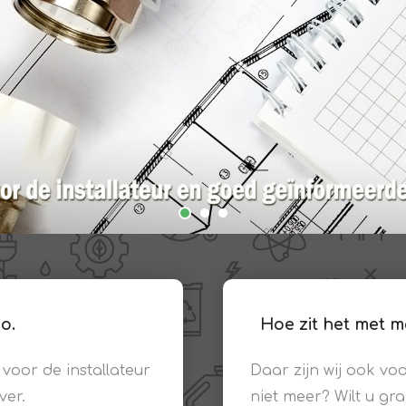
Clage
Tabel inch-mm
CV
doorstroomverwarmers
Bronzen fittingen
Industrie
Collectorkoppelingen
doorstroomverwarmers
Messing fittingen
Voorrangsschakelaars
Messing
AEG
knelkoppelingen
Bosch
Pomp koppelingen
Stiebel Eltron
Soldeer koppelingen
WIJAS
Solar buis
o.
Hoe zit het met 
Solar koppelingen
Solar fittingen
 voor de installateur
Daar zijn wij ook vo
Bekijk alles
ver.
niet meer? Wilt u gr