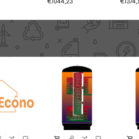
€1044,23
€1374,