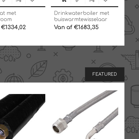
at met
Drinkwaterboiler met
room
buiswarmtewisselaar
wisselaar
 €1334,02
Van af €1683,35
FEATURED