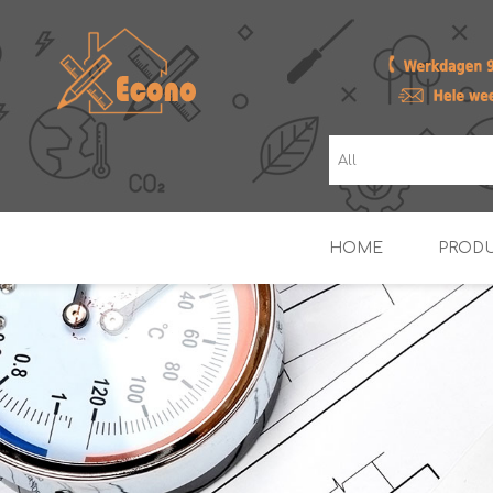
HOME
PROD
ZONNE- & PV-BOILERS
BOILERS