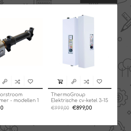
oorstroom
ThermoGroup
mer - modellen 1
Elektrische cv-ketel 3-15
kW
kW met pomp
00
€899,00
€999,00