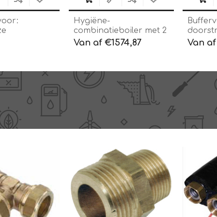
voor:
Hygiëne-
Bufferv
ze
combinatieboiler met 2
doorst
buiswarmtewisselaars
warmte
Van af €1574,87
Van af