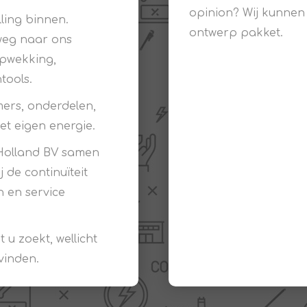
opinion? Wij kunnen
ling binnen.
L
BEREKENINGEN
WAT WAARVOOR
ontwerp pakket.
weg naar ons
pwekking,
tools.
mers, onderdelen,
et eigen energie.
 Holland BV samen
de continuïteit
n en service
.
 u zoekt, wellicht
vinden.