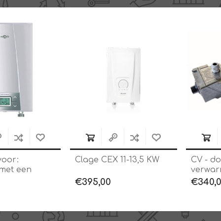
voor:
Clage CEX 11-13,5 KW
CV - d
met een
verwar
e
tot 10 
€395,00
€340,
omverwarmer