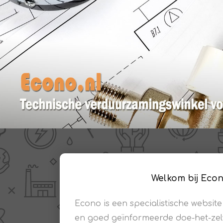
PV boilers
Selectie boilers
Collectoren
Boiler groepen
Zonneboilersetjes
Appendages
Collector montage
Schema's
Checklijst - kleine
zonneboiler
Checklijst - zonneboiler
Checklijst - grote
zonneboiler
Welkom bij Econ
Wetenswaardigheden
Zonneboiler offerte
Econo is een specialistische website
en goed geïnformeerde doe-het-zel