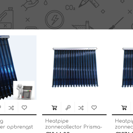
ng
Heatpipe
Heatpi
er opbrengst
zonnecollector Prisma-
zonnec
pro 18 CPC
pro 24