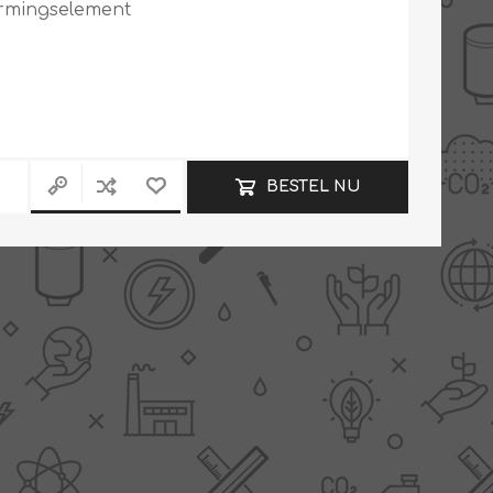
armingselement
Slimme Meterkast
Tabel inch-mm
Zonnewarmte
Bron onderdelen
CV water
Expansievaten
BESTEL NU
Thermostaten
Gereedschap
TA controllers
Inlaatcombinatie
Internet energiemeter
Kleppen
Oplossingen
Kranen
Sensoren
Luchtverwarmers -
luchtreinigers
Tapwater
Mengers
Vermogen regelaars
Montage
Bekijk alles