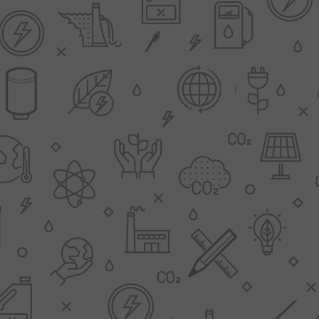
L
BEREKENINGEN
WAT WAARVOOR
.