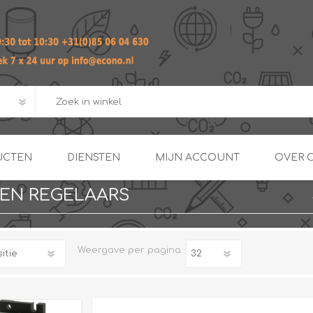
UCTEN
DIENSTEN
MIJN ACCOUNT
OVER 
EN REGELAARS
ADVIES EN ONTWERP PAKKET
Praktij
van afgero
BUIS EN
DOORSTROOMVERWARME
ENERGIEMANAGER
KOPPELINGEN
Weergave
per pagina
SECOND OPINION