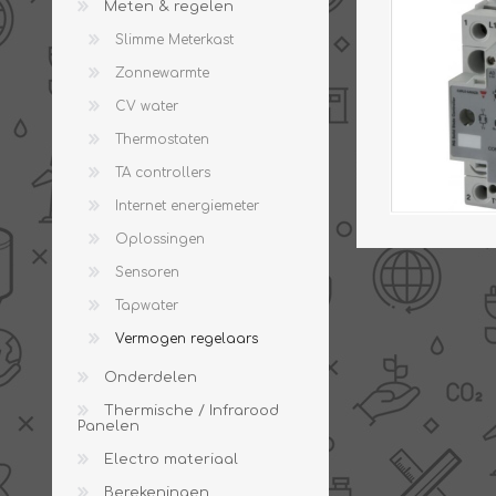
Meten & regelen
Slimme Meterkast
Zonnewarmte
CV water
PV boilers
Selectie boilers
Thermostaten
Collectoren
Boiler groepen
TA controllers
Zonneboilersetjes
Appendages
Internet energiemeter
Collector montage
Oplossingen
Schema's
Sensoren
Checklijst - kleine
zonneboiler
Tapwater
Checklijst - zonneboiler
Vermogen regelaars
Checklijst - grote
zonneboiler
Onderdelen
Wetenswaardigheden
Thermische / Infrarood
Panelen
Zonneboiler offerte
Electro materiaal
Berekeningen