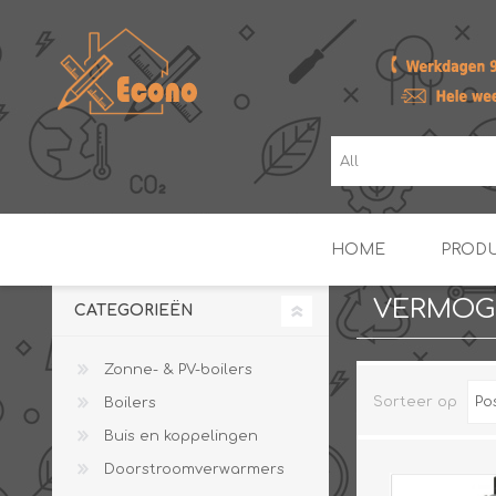
HOME
PROD
VERMOG
CATEGORIEËN
ZONNE- & PV-BOILERS
BOILERS
Zonne- & PV-boilers
Sorteer op
Boilers
Buis en koppelingen
Doorstroomverwarmers