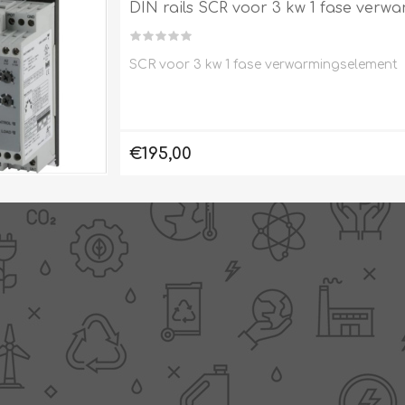
DIN rails SCR voor 3 kw 1 fase verw
SCR voor 3 kw 1 fase verwarmingselement
Clage
Tabel inch-mm
CV
doorstroomverwarmers
Bronzen fittingen
€195,00
Industrie
Collectorkoppelingen
doorstroomverwarmers
Messing fittingen
Voorrangsschakelaars
Messing
AEG
knelkoppelingen
Bosch
Pomp koppelingen
Stiebel Eltron
Soldeer koppelingen
WIJAS
Solar buis
Solar koppelingen
Solar fittingen
Bekijk alles