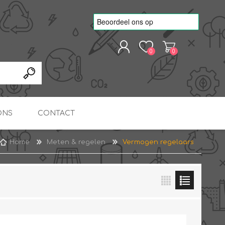
0
0
REGISTREREN
AANMELDEN
ONS
CONTACT
Home
Meten & regelen
Vermogen regelaars
kvoorbeelden
TNO Precisie
nde projecten
onderzoeks doorstromer
RS
METEN & REGELEN
ONDERDELEN
Slim zonnestroom
inzetten voor warm water
in bedrijven