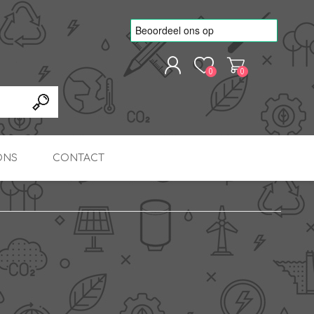
0
0
REGISTREREN
AANMELDEN
ONS
CONTACT
kvoorbeelden
TNO Precisie
nde projecten
onderzoeks doorstromer
RS
METEN & REGELEN
ONDERDELEN
Slim zonnestroom
inzetten voor warm water
in bedrijven