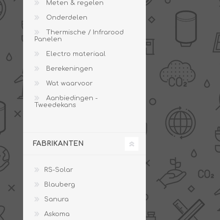
Meten & regelen
Onderdelen
Thermische / Infrarood
Panelen
PV boilers
Selectie boilers
Electro materiaal
Collectoren
Boiler groepen
Berekeningen
Zonneboilersetjes
Appendages
Wat waarvoor
Collector montage
Aanbiedingen -
Tweedekans
Schema's
Checklijst - kleine
zonneboiler
FABRIKANTEN
Checklijst - zonneboiler
Checklijst - grote
zonneboiler
RS-Solar
Wetenswaardigheden
Blauberg
Zonneboiler offerte
Sanura
Askoma