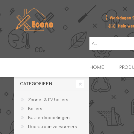
HOME
PROD
CATEGORIEËN
ZONNE- & PV-BOILERS
BOILERS
Zonne- & PV-boilers
Boilers
Buis en koppelingen
Doorstroomverwarmers