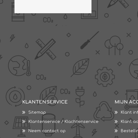
THERMISCHE /
ELECTRO MATERIAA
INFRAROOD PANELEN
Diverse electro
Ceramic+
Verwarmingslint
Climastar
KLANTENSERVICE
MIJN AC
Kasten, automaten etc
Sun+
LED lampen
Sitemap
Klant in
Schakelen
Klantenservice / Klachtenservice
Klant a
Eltako
Neem contact op
Bestell