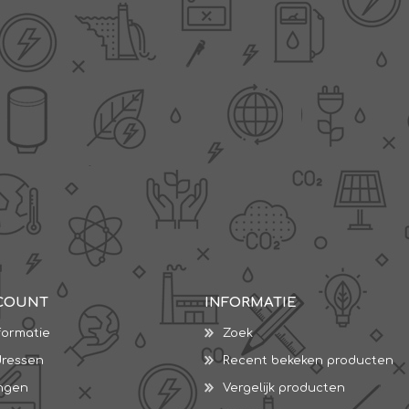
L
BEREKENINGEN
WAT WAARVOOR
COUNT
INFORMATIE
.
formatie
Zoek
dressen
Recent bekeken producten
ingen
Vergelijk producten