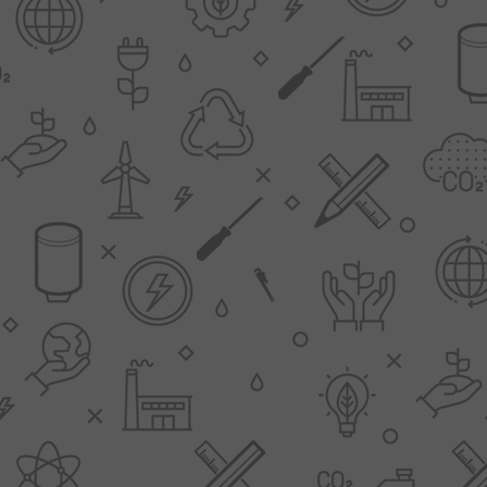
Slimme Meterkast
Tabel inch-mm
Zonnewarmte
Bron onderdelen
CV water
Expansievaten
Thermostaten
Gereedschap
TA controllers
Inlaatcombinatie
Internet energiemeter
Kleppen
Oplossingen
Kranen
Sensoren
Luchtverwarmers -
luchtreinigers
Tapwater
Mengers
Vermogen regelaars
Montage
Bekijk alles