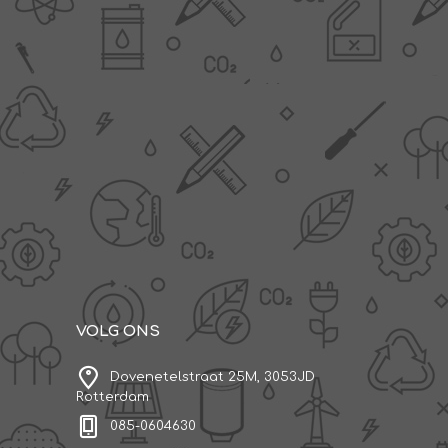
AANBIEDINGEN -
TWEEDEKANS
VOLG ONS
Dovenetelstraat 25M, 3053JD
Rotterdam
085-0604630