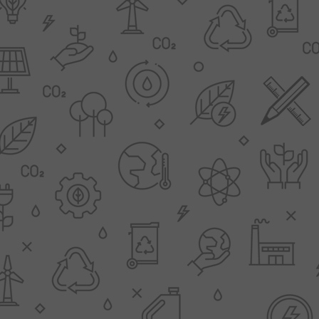
Clage
Tabel inch-mm
CV
doorstroomverwarmers
Bronzen fittingen
Industrie
Collectorkoppelingen
doorstroomverwarmers
Messing fittingen
Voorrangsschakelaars
Messing
AEG
knelkoppelingen
Bosch
Pomp koppelingen
Stiebel Eltron
Soldeer koppelingen
WIJAS
Solar buis
Solar koppelingen
Solar fittingen
Bekijk alles