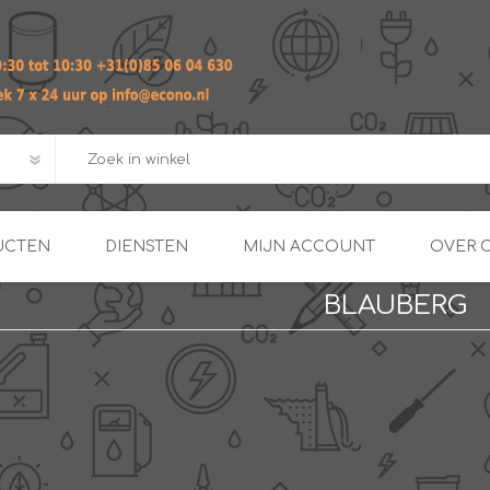
UCTEN
DIENSTEN
MIJN ACCOUNT
OVER 
BLAUBERG
ADVIES EN ONTWERP PAKKET
Praktij
van afgero
BUIS EN
DOORSTROOMVERWARME
ENERGIEMANAGER
KOPPELINGEN
SECOND OPINION