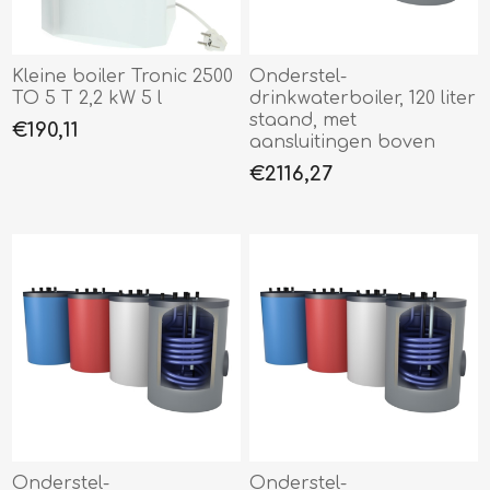
Kleine boiler Tronic 2500
Onderstel-
TO 5 T 2,2 kW 5 l
drinkwaterboiler, 120 liter
staand, met
€190,11
aansluitingen boven
€2116,27
Onderstel-
Onderstel-