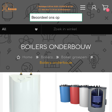
0
REGISTREREN
BOILERS ONDERBOUW
AANMELDEN
VERLANGLIJST
0
Home
Boilers
Boiler groepen
Boilers onderbouw