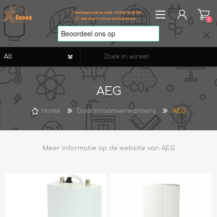
0
REGISTREREN
AEG
AANMELDEN
VERLANGLIJST
0
Home
Doorstroomverwarmers
AEG
Meer informatie op de website van
AEG