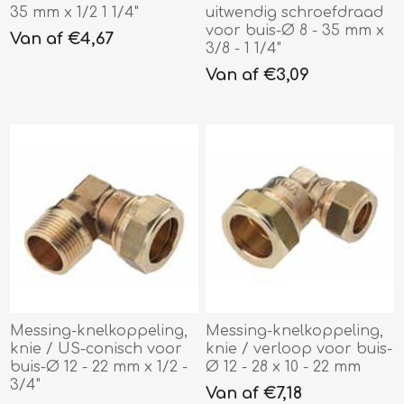
35 mm x 1/2 1 1/4"
uitwendig schroefdraad
voor buis-Ø 8 - 35 mm x
Van af €4,67
3/8 - 1 1/4"
Van af €3,09
Messing-knelkoppeling,
Messing-knelkoppeling,
knie / US-conisch voor
knie / verloop voor buis-
buis-Ø 12 - 22 mm x 1/2 -
Ø 12 - 28 x 10 - 22 mm
3/4"
Van af €7,18