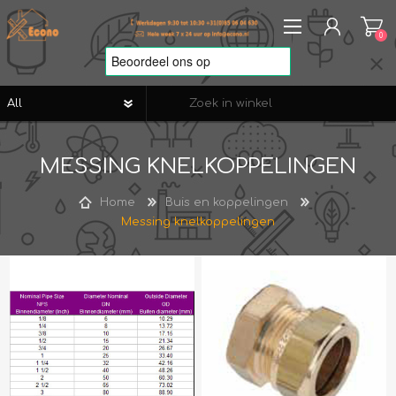
0
REGISTREREN
MESSING KNELKOPPELINGEN
AANMELDEN
VERLANGLIJST
0
Home
Buis en koppelingen
Messing knelkoppelingen