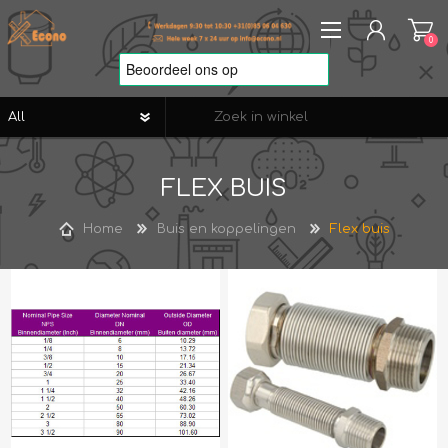
0
REGISTREREN
FLEX BUIS
AANMELDEN
VERLANGLIJST
0
Home
Buis en koppelingen
Flex buis