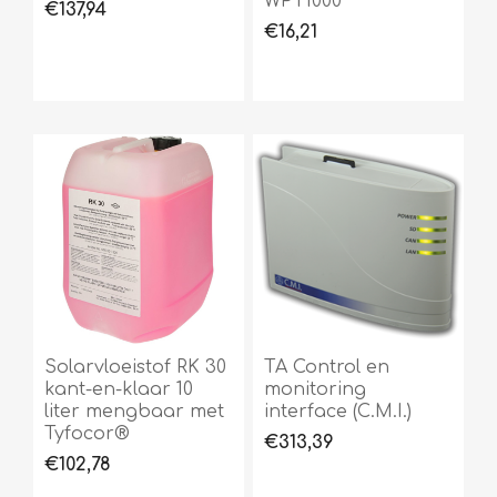
WPT1000
€137,94
€16,21
Solarvloeistof RK 30
TA Control en
kant-en-klaar 10
monitoring
liter mengbaar met
interface (C.M.I.)
Tyfocor®
€313,39
€102,78