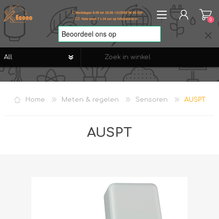
0
REGISTREREN
AANMELDEN
Home
Meten & regelen
Sensoren
AUSPT
VERLANGLIJST
0
AUSPT