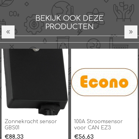
BEKIJK OOK DEZE
PRODUCTEN
Zonnekracht sensor
100A Stroomsensor
GBS01
voor CAN EZ3
€88,33
€56,63