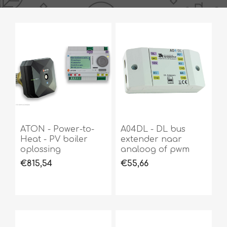
ATON - Power-to-
A04DL - DL bus
Heat - PV boiler
extender naar
oplossing
analoog of pwm
€815,54
€55,66