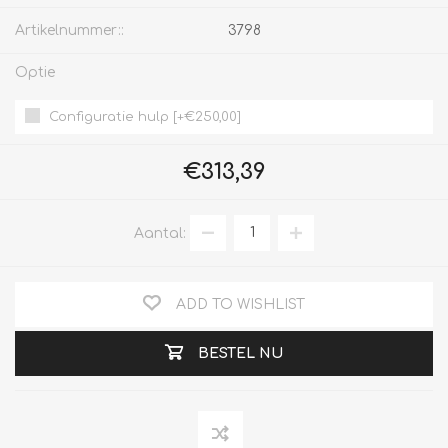
Artikelnummer::
3798
Optie
Configuratie hulp [+€250,00]
€313,39
Aantal:
ADD TO WISHLIST
BESTEL NU