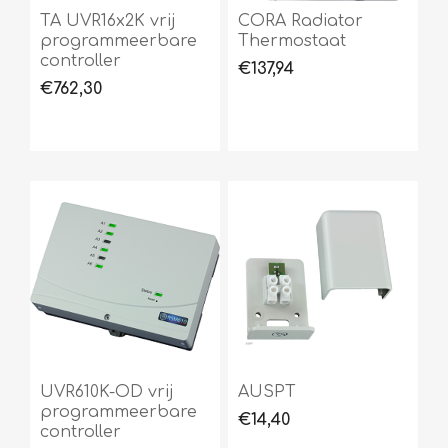
TA UVR16x2K vrij
CORA Radiator
programmeerbare
Thermostaat
controller
€137,94
€762,30
UVR610K-OD vrij
AUSPT
programmeerbare
€14,40
controller