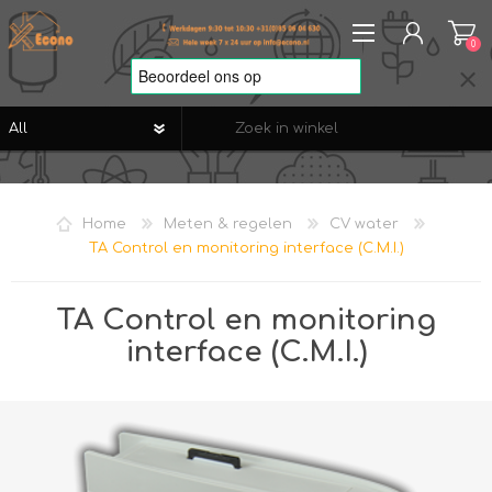
0
REGISTREREN
AANMELDEN
Home
Meten & regelen
CV water
VERLANGLIJST
0
TA Control en monitoring interface (C.M.I.)
TA Control en monitoring
interface (C.M.I.)