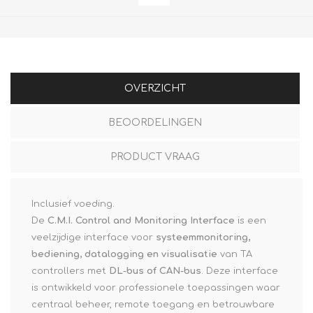
OVERZICHT
BEOORDELINGEN
PRODUCT VRAAG
Inclusief voeding.
De
C.M.I. Control and Monitoring Interface
is een
veelzijdige interface voor
systeemmonitoring,
bediening, datalogging en visualisatie
van TA
controllers met
DL-bus of CAN-bus
. Deze interface
is ontwikkeld voor professionele toepassingen waar
centraal beheer, remote toegang en betrouwbare