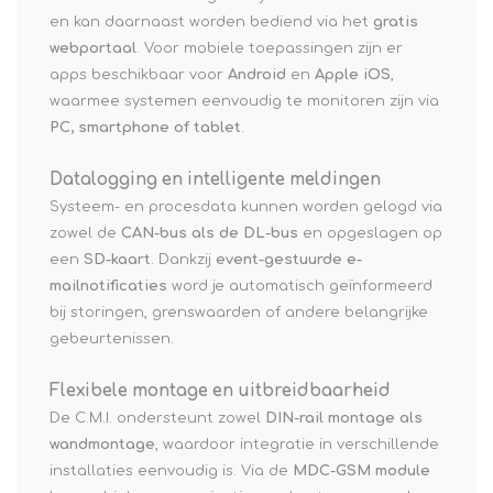
en kan daarnaast worden bediend via het
gratis
webportaal
. Voor mobiele toepassingen zijn er
apps beschikbaar voor
Android
en
Apple iOS
,
waarmee systemen eenvoudig te monitoren zijn via
PC, smartphone of tablet
.
Datalogging en intelligente meldingen
Systeem- en procesdata kunnen worden gelogd via
zowel de
CAN-bus als de DL-bus
en opgeslagen op
een
SD-kaart
. Dankzij
event-gestuurde e-
mailnotificaties
word je automatisch geïnformeerd
bij storingen, grenswaarden of andere belangrijke
gebeurtenissen.
Flexibele montage en uitbreidbaarheid
De C.M.I. ondersteunt zowel
DIN-rail montage als
wandmontage
, waardoor integratie in verschillende
installaties eenvoudig is. Via de
MDC-GSM module