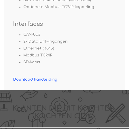
Slot voor GSM-module (MDC-GSM)
Optionele Modbus TCP/IP-koppeling
Interfaces
CAN-bus
2× Data Link-ingangen
Ethernet (RJ45)
Modbus TCP/IP
SD-kaart
Download handleiding
KLANTEN DIE DIT KOCHTEN,
KOCHTEN OOK..