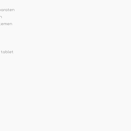
paraten
n
stemen
 tablet