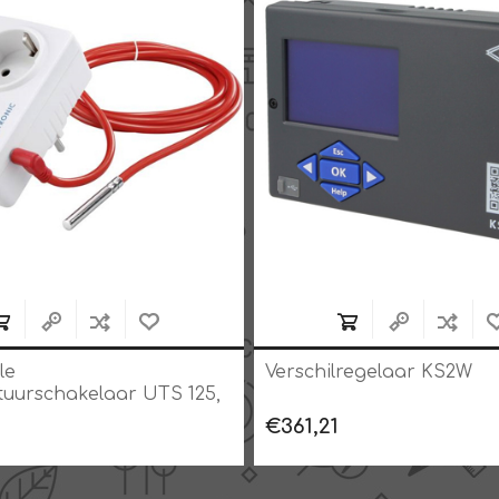
le
Verschilregelaar KS2W
uurschakelaar UTS 125,
C
€361,21