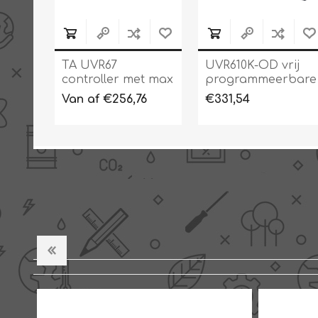
TA UVR67
UVR610K-OD vrij
controller met max
programmeerbare
5 onafhankelijke
controller
Van af €256,76
€331,54
regelcircuits