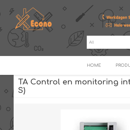
HOME
PROD
TA Control en monitoring in
S)
ZONNE- & PV-BOILERS
BOILERS