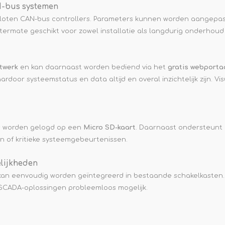
N-bus systemen
sloten CAN-bus controllers. Parameters kunnen worden aangepas
itermate geschikt voor zowel installatie als langdurig onderhou
twerk
en kan daarnaast worden bediend via het
gratis webporta
aardoor systeemstatus en data altijd en overal inzichtelijk zijn. Vis
us worden gelogd op een
Micro SD-kaart
. Daarnaast ondersteunt
n of kritieke systeemgebeurtenissen.
lijkheden
an eenvoudig worden geïntegreerd in bestaande schakelkasten.
 SCADA-oplossingen probleemloos mogelijk.