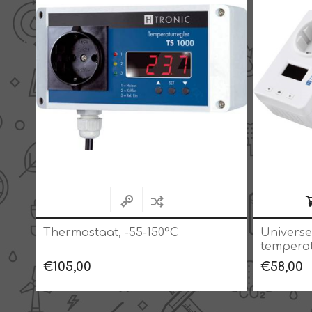
Thermostaat, -55-150°C
Universe
temperat
-55-127°
€105,00
€58,00