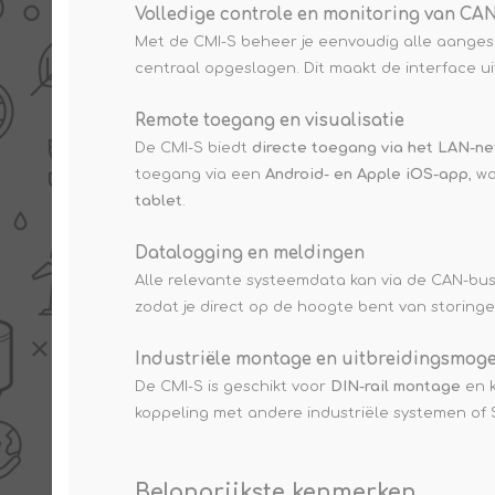
Volledige controle en monitoring van CA
Met de CMI-S beheer je eenvoudig alle aange
centraal opgeslagen. Dit maakt de interface u
Remote toegang en visualisatie
De CMI-S biedt
directe toegang via het LAN-ne
toegang via een
Android- en Apple iOS-app
, w
tablet
.
Datalogging en meldingen
Alle relevante systeemdata kan via de CAN-b
zodat je direct op de hoogte bent van storinge
Industriële montage en uitbreidingsmoge
De CMI-S is geschikt voor
DIN-rail montage
en k
koppeling met andere industriële systemen of
Belangrijkste kenmerken