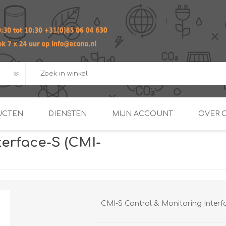
UCTEN
DIENSTEN
MIJN ACCOUNT
OVER 
terface-S (CMI-
ADVIES EN ONTWERP PAKKET
Praktij
van afgero
BUIS EN
DOORSTROOMVERWARME
ENERGIEMANAGER
KOPPELINGEN
SECOND OPINION
CMI-S Control & Monitoring Inter