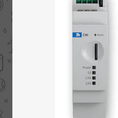
PV boilers
Selectie boilers
Collectoren
Boiler groepen
Zonneboilersetjes
Appendages
Collector montage
Schema's
Checklijst - kleine
zonneboiler
Checklijst - zonneboiler
Checklijst - grote
zonneboiler
Wetenswaardigheden
Zonneboiler offerte