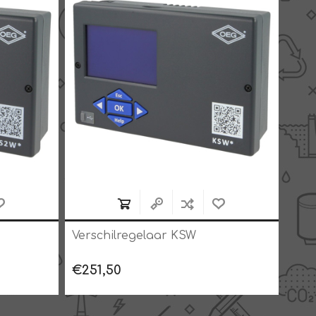
Verschilregelaar KSW
Ver
€251,50
€18