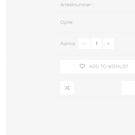
Artikelnummer::
Optie
Clage
Tabel inch-mm
CV
Aantal:
doorstroomverwarmers
Bronzen fittingen
Industrie
Collectorkoppelingen
doorstroomverwarmers
Messing fittingen
ADD TO WISHLIST
Voorrangsschakelaars
Messing
AEG
knelkoppelingen
Bosch
Pomp koppelingen
Stiebel Eltron
Soldeer koppelingen
WIJAS
Solar buis
Solar koppelingen
Solar fittingen
Bekijk alles