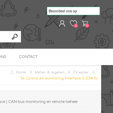
0
0
REGISTREREN
AANMELDEN
ONS
CONTACT
Home
Meten & regelen
CV water
kvoorbeelden
TNO Precisie
TA Control en monitoring interface-S (CMI-S)
nde projecten
onderzoeks doorstromer
RS
METEN & REGELEN
ONDERDELEN
Slim zonnestroom
inzetten voor warm water
in bedrijven
face | CAN-bus monitoring en remote beheer