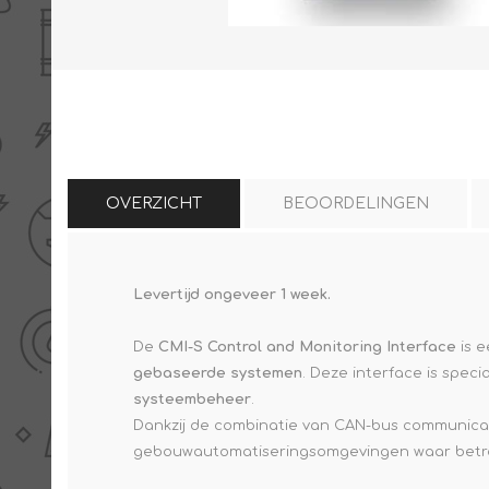
THERMISCHE /
ELECTRO MATERIAA
INFRAROOD PANELEN
OVERZICHT
BEOORDELINGEN
Levertijd ongeveer 1 week.
Diverse electro
Ceramic+
Verwarmingslint
De
CMI-S Control and Monitoring Interface
is e
Climastar
Kasten, automaten etc
gebaseerde systemen
. Deze interface is spec
Sun+
LED lampen
systeembeheer
.
Dankzij de combinatie van CAN-bus communicati
Schakelen
gebouwautomatiseringsomgevingen waar betrouw
Eltako