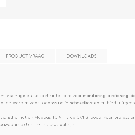
L
BEREKENINGEN
WAT WAARVOOR
PRODUCT VRAAG
DOWNLOADS
en krachtige en flexibele interface voor
monitoring, bediening, d
.
iaal ontworpen voor toepassing in
schakelkasten
en biedt uitgebr
e, Ethernet en Modbus TCP/IP is de CMI-S ideaal voor profession
baarheid en inzicht cruciaal zijn.