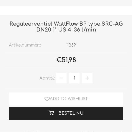
Reguleerventiel WattFlow BP type SRC-AG
DN20 1" US 4-36 l/min
Artikelnummer::
1389
€51,98
Aantal:
ADD TO WISHLIST
BESTEL NU