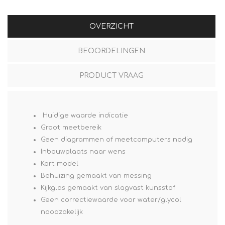
OVERZICHT
BEOORDELINGEN
PRODUCT VRAAG
Huidige waarde indicatie
Groot meetbereik
Geen diagrammen of meetcomputers nodig
Inbouwplaats naar wens
Kort model
Behuizing gemaakt van messing
Kijkglas gemaakt van slagvast kunsstof
Geen correctiewaarde voor water/glycol
noodzakelijk