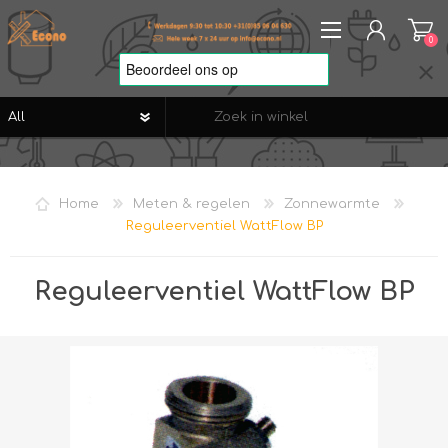
0
REGISTREREN
AANMELDEN
Home
Meten & regelen
Zonnewarmte
VERLANGLIJST
0
Reguleerventiel WattFlow BP
Reguleerventiel WattFlow BP