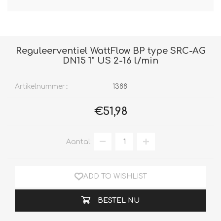
Reguleerventiel WattFlow BP type SRC-AG
DN15 1" US 2-16 l/min
Artikelnummer::
1388
€51,98
Aantal:
ADD TO WISHLIST
BESTEL NU