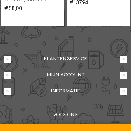
UTS 125, -55-127°C
€137,94
€58,00
KLANTENSERVICE
MIJN ACCOUNT
INFORMATIE
VOLG ONS
Dovenetelstraat 25M, 3053JD Rotterdam