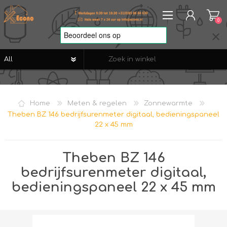
0
REGISTREREN
AANMELDEN
Home
Meten & regelen
Zonnewarmte
VERLANGLIJST
0
Theben BZ 146 bedrijfsurenmeter digitaal, bedieningspaneel
22 x 45 mm
Theben BZ 146
bedrijfsurenmeter digitaal,
bedieningspaneel 22 x 45 mm