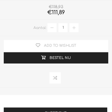
€118,93
€111,89
Aantal:
ADD TO WISHLIST
BESTEL NU