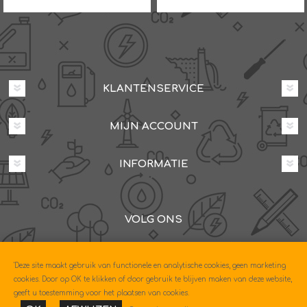
KLANTENSERVICE
MIJN ACCOUNT
INFORMATIE
VOLG ONS
Dovenetelstraat 25M, 3053JD Rotterdam
'Deze site maakt gebruik van functionele en analytische cookies, geen marketing
085-0604630
cookies. Door op OK te klikken of door gebruik te blijven maken van deze website,
geeft u toestemming voor het plaatsen van cookies.