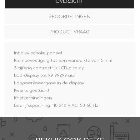
OVERZICHT
BEOORDELINGEN
PRODUCT VRAAG
Inbouw schakelpaneel
Klembevestiging tot een wanddikte van 5 mm
7-cijferig contrastrijk LCD-display
LCD-display tot 99 999,99 uur
Loopwerkweergave in de display
Kwarts gestuurd
Knelverbindingen
Bedrijfsspanning: 110-240 V AC, 50-60 Hz