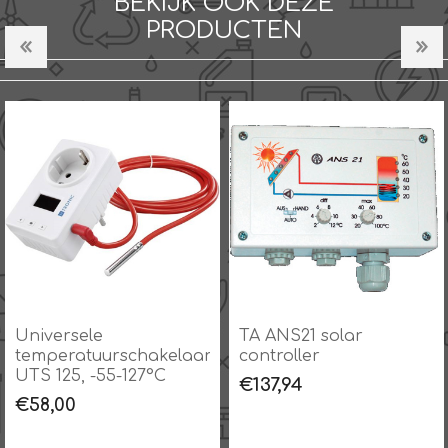
BEKIJK OOK DEZE
PRODUCTEN
Universele
TA ANS21 solar
temperatuurschakelaar
controller
UTS 125, -55-127°C
€137,94
€58,00