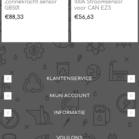
100A Stroomsensor
50A Stroomsensor
voor CAN EZ3
voor CAN EZ3
€56,63
€47,19
KLANTENSERVICE
MIJN ACCOUNT
INFORMATIE
VOLG ONS