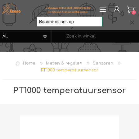
0
REGISTREREN
AANMELDEN
Home
Meten & regelen
Sensoren
VERLANGLIJST
0
PT1000 temperatuursensor
PT1000 temperatuursensor