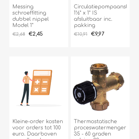
Messing
Circulatiepompaansluitin
schroeffitting
1½" x 1" IS
dubbel nippel
afsluitbaar inc.
Model 1"
pakking
€2,45
€9,97
€2,68
€10,91
Kleine-order kosten
Thermostatische
voor orders tot 100
proceswatermenger
euro. Daarboven
35 - 60 graden