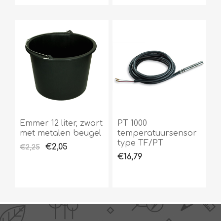
Emmer 12 liter, zwart
PT 1000
met metalen beugel
temperatuursensor
type TF/PT
€2,05
€2,25
€16,79