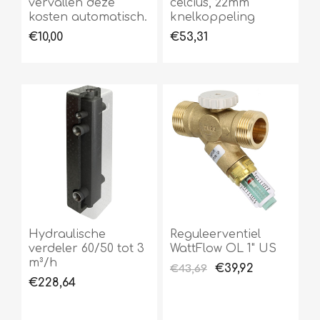
vervallen deze
celcius, 22mm
kosten automatisch.
knelkoppeling
€10,00
€53,31
Hydraulische
Reguleerventiel
verdeler 60/50 tot 3
WattFlow OL 1" US
m³/h
€39,92
€43,69
€228,64