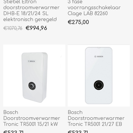
Stiebel Eltron
3 fase
doorstroomverwarmer
voorrangsschakelaar
DHB-E 18/21/24 SL
Clage LAB 82260
elektronisch geregeld
€275,00
€994,96
€1070,76
Bosch
Bosch
Doorstroomverwarmer
Doorstroomverwarmer
Tronic TR5001 15/21 kW
Tronic TR5001 21/27 EB
€533,71
€533,71