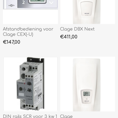
Afstandbediening voor
Clage DBX Next
Clage CEX(-U)
€411,00
€147,00
DIN rails SCR voor 3 kw 1
Clage