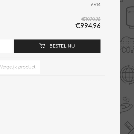
6614
€1070,76
€994,96
Slimme Meterkast
Tabel inch-mm
Zonnewarmte
Bron onderdelen
BESTEL NU
CV water
Expansievaten
Thermostaten
Gereedschap
TA controllers
Inlaatcombinatie
Internet energiemeter
Kleppen
Oplossingen
Kranen
Sensoren
Luchtverwarmers -
luchtreinigers
Tapwater
Mengers
Vermogen regelaars
Montage
Bekijk alles