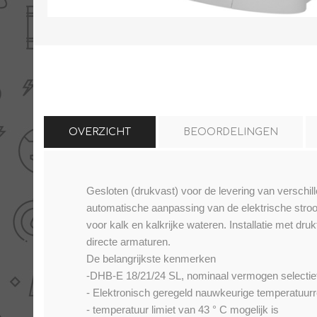
THERMISCHE /
ELECTRO MATERIAA
INFRAROOD PANELEN
OVERZICHT
BEOORDELINGEN
Gesloten (drukvast) voor de levering van verschi
Diverse electro
automatische aanpassing van de elektrische stroo
Ceramic+
Verwarmingslint
voor kalk en kalkrijke wateren. Installatie met dr
Climastar
Kasten, automaten etc
directe armaturen.
Sun+
LED lampen
De belangrijkste kenmerken
-DHB-E 18/21/24 SL, nominaal vermogen selectief
Schakelen
- Elektronisch geregeld nauwkeurige temperatuurre
Eltako
- temperatuur limiet van 43 ° C mogelijk is