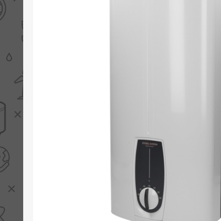
PV boilers
Selectie boilers
Collectoren
Boiler groepen
Zonneboilersetjes
Appendages
Collector montage
Schema's
Checklijst - kleine
zonneboiler
Checklijst - zonneboiler
Checklijst - grote
zonneboiler
Wetenswaardigheden
Zonneboiler offerte