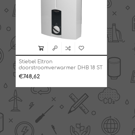
Stiebel Eltron
doorstroomverwarmer DHB 18 ST
elektronisch aangestuurd
€748,62