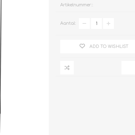
Artikelnummer::
Aantal:
Clage
Tabel inch-mm
CV
doorstroomverwarmers
ADD TO WISHLIST
Bronzen fittingen
Industrie
Collectorkoppelingen
doorstroomverwarmers
Messing fittingen
Voorrangsschakelaars
Messing
AEG
knelkoppelingen
Bosch
Pomp koppelingen
Stiebel Eltron
Soldeer koppelingen
WIJAS
Solar buis
Solar koppelingen
Solar fittingen
Bekijk alles