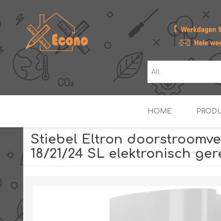
HOME
PROD
Stiebel Eltron doorstroom
18/21/24 SL elektronisch ge
ZONNE- & PV-BOILERS
BOILERS