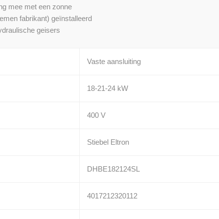
ming mee met een zonne
temen fabrikant) geïnstalleerd
ydraulische geisers
Vaste aansluiting
18-21-24 kW
400 V
Stiebel Eltron
DHBE182124SL
4017212320112