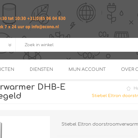
UCTEN
DIENSTEN
MIJN ACCOUNT
OVER 
verwarmer DHB-E
H
ADVIES EN ONTWERP PAKKET
Praktij
regeld
Stiebel Eltron doors
van afgero
BUIS EN
DOORSTROOMVERWARME
ENERGIEMANAGER
KOPPELINGEN
SECOND OPINION
Stiebel Eltron doorstroomverwarme