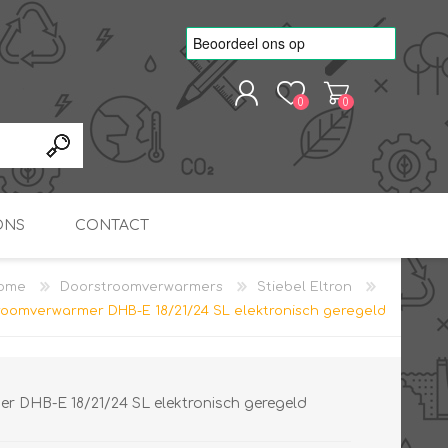
0
0
REGISTREREN
AANMELDEN
ONS
CONTACT
ome
Doorstroomverwarmers
Stiebel Eltron
kvoorbeelden
TNO Precisie
troomverwarmer DHB-E 18/21/24 SL elektronisch geregeld
nde projecten
onderzoeks doorstromer
RS
METEN & REGELEN
ONDERDELEN
Slim zonnestroom
inzetten voor warm water
in bedrijven
r DHB-E 18/21/24 SL elektronisch geregeld