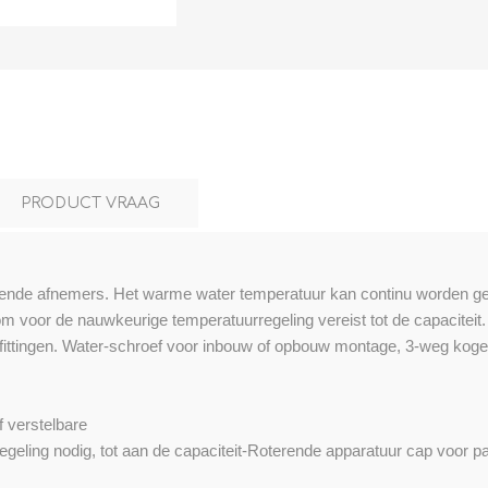
L
BEREKENINGEN
WAT WAARVOOR
PRODUCT VRAAG
llende afnemers. Het warme water temperatuur kan continu worden ges
m voor de nauwkeurige temperatuurregeling vereist tot de capacitei
ukfittingen. Water-schroef voor inbouw of opbouw montage, 3-weg kogelk
.
 verstelbare
geling nodig, tot aan de capaciteit-Roterende apparatuur cap voor p