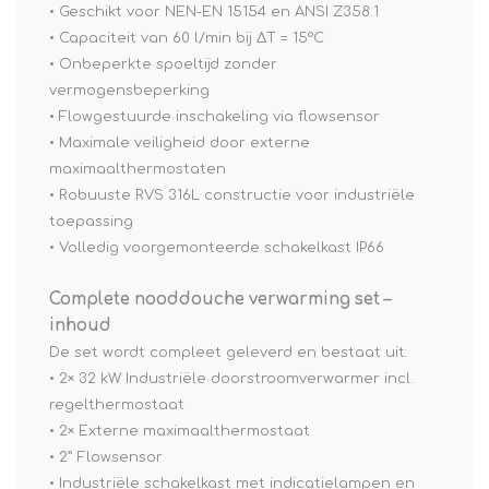
• Geschikt voor NEN-EN 15154 en ANSI Z358.1
• Capaciteit van 60 l/min bij ΔT = 15°C
• Onbeperkte spoeltijd zonder
vermogensbeperking
• Flowgestuurde inschakeling via flowsensor
• Maximale veiligheid door externe
maximaalthermostaten
• Robuuste RVS 316L constructie voor industriële
toepassing
• Volledig voorgemonteerde schakelkast IP66
Complete nooddouche verwarming set –
inhoud
De set wordt compleet geleverd en bestaat uit:
• 2× 32 kW Industriële doorstroomverwarmer incl.
regelthermostaat
• 2× Externe maximaalthermostaat
• 2” Flowsensor
• Industriële schakelkast met indicatielampen en