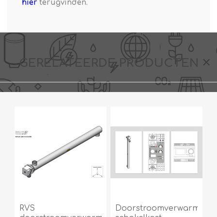
hier
terugvinden.
GERELATEERDE PRODUCTEN
RVS
Doorstroomverwarmer