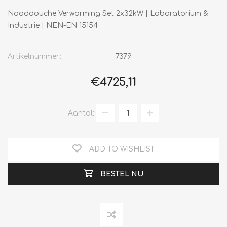
Nooddouche Verwarming Set 2x32kW | Laboratorium &
Industrie | NEN-EN 15154
Artikelnummer::
7379
€4725,11
Aantal:
ADD TO WISHLIST
BESTEL NU