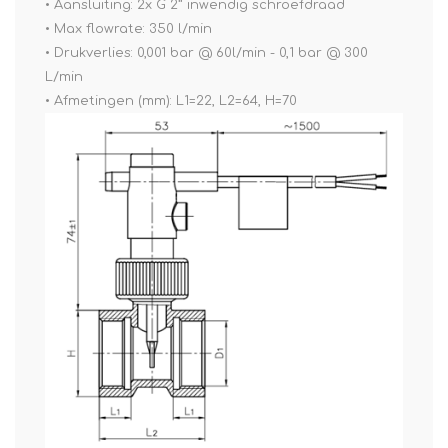
• Aansluiting: 2x G 2” inwendig schroefdraad
• Max flowrate: 350 l/min
• Drukverlies: 0,001 bar @ 60l/min - 0,1 bar @ 300
L/min
• Afmetingen (mm): L1=22, L2=64, H=70