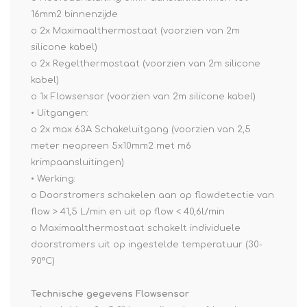
16mm2 binnenzijde
o 2x Maximaalthermostaat (voorzien van 2m
silicone kabel)
o 2x Regelthermostaat (voorzien van 2m silicone
kabel)
o 1x Flowsensor (voorzien van 2m silicone kabel)
• Uitgangen:
o 2x max 63A Schakeluitgang (voorzien van 2,5
meter neopreen 5x10mm2 met m6
krimpaansluitingen)
• Werking:
o Doorstromers schakelen aan op flowdetectie van
flow > 41,5 L/min en uit op flow < 40,6l/min
o Maximaalthermostaat schakelt individuele
doorstromers uit op ingestelde temperatuur (30-
90°C)
Technische gegevens Flowsensor