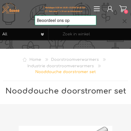
0
REGISTREREN
AANMELDEN
Home
Doorstroomverwarmers
VERLANGLIJST
0
Industrie doorstroomverwarmers
Nooddouche doorstromer set
Nooddouche doorstromer set