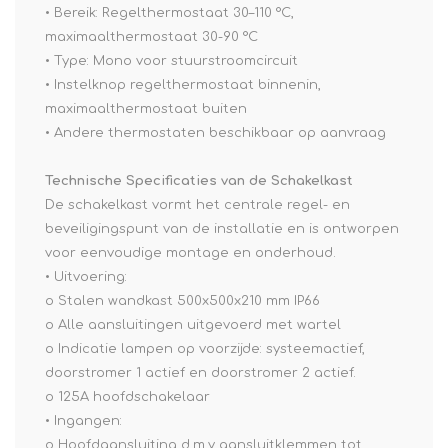
• Bereik: Regelthermostaat 30–110 °C,
maximaalthermostaat 30-90 °C
• Type: Mono voor stuurstroomcircuit
• Instelknop regelthermostaat binnenin,
maximaalthermostaat buiten
• Andere thermostaten beschikbaar op aanvraag
Technische Specificaties van de Schakelkast
De schakelkast vormt het centrale regel- en
beveiligingspunt van de installatie en is ontworpen
voor eenvoudige montage en onderhoud.
• Uitvoering:
o Stalen wandkast 500x500x210 mm IP66
o Alle aansluitingen uitgevoerd met wartel
o Indicatie lampen op voorzijde: systeemactief,
doorstromer 1 actief en doorstromer 2 actief.
o 125A hoofdschakelaar
• Ingangen:
o Hoofdaansluiting d.m.v aansluitklemmen tot