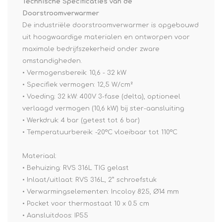
Technische Specificaties van de
Doorstroomverwarmer
De industriële doorstroomverwarmer is opgebouwd
uit hoogwaardige materialen en ontworpen voor
maximale bedrijfszekerheid onder zware
omstandigheden.
• Vermogensbereik: 10,6 - 32 kW
• Specifiek vermogen: 12,5 W/cm²
• Voeding: 32 kW: 400V 3-fase (delta), optioneel
verlaagd vermogen (10,6 kW) bij ster-aansluiting
• Werkdruk: 4 bar (getest tot 6 bar)
• Temperatuurbereik: -20°C vloeibaar tot 110°C
Materiaal:
• Behuizing: RVS 316L TIG gelast
• Inlaat/uitlaat: RVS 316L, 2” schroefstuk
• Verwarmingselementen: Incoloy 825, Ø14 mm
• Pocket voor thermostaat 10 x 0.5 cm
• Aansluitdoos: IP55