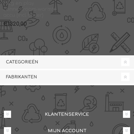
Plug en play
zonnestroom-warmte
accu (incl boiler)
€1320,00
CATEGORIEËN
FABRIKANTEN
KLANTENSERVICE
MIJN ACCOUNT