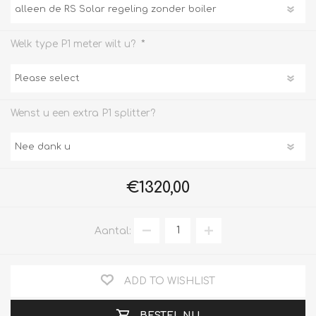
*
Welk type P1 meter wilt u?
Wenst u een extra P1 splitter?
€1320,00
Aantal:
ADD TO WISHLIST
BESTEL NU