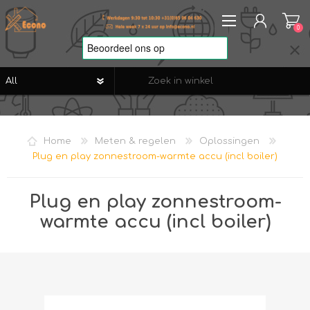
0
REGISTREREN
AANMELDEN
Home
Meten & regelen
Oplossingen
VERLANGLIJST
0
Plug en play zonnestroom-warmte accu (incl boiler)
Plug en play zonnestroom-
warmte accu (incl boiler)