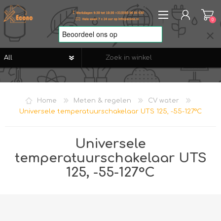
0
REGISTREREN
AANMELDEN
Home
Meten & regelen
CV water
VERLANGLIJST
0
Universele temperatuurschakelaar UTS 125, -55-127°C
Universele
temperatuurschakelaar UTS
125, -55-127°C