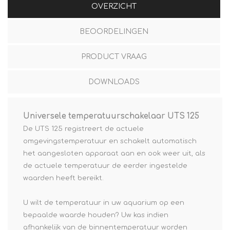
OVERZICHT
BEOORDELINGEN
PRODUCT VRAAG
DOWNLOADS
Universele temperatuurschakelaar UTS 125
De UTS 125 registreert de actuele
omgevingstemperatuur en schakelt automatisch
het aangesloten apparaat aan en ook weer uit, als
de actuele temperatuur de eerder ingestelde
waarden heeft bereikt.
U wilt de temperatuur in uw aquarium op een
bepaalde waarde houden? Uw kas indien
afhankelijk van de binnentemperatuur worden