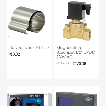
Rolveer voor PT1000
Magneetklep
Buschjost 1/2" EPDM
€3,02
230V AC
€170,38
€186,45