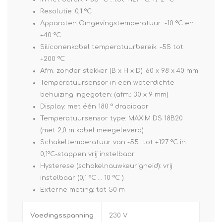
Resolutie: 0,1 °C
Apparaten Omgevingstemperatuur: -10 °C en
+40 °C.
Siliconenkabel temperatuurbereik: -55 tot
+200 °C
Afm. zonder stekker (B x H x D): 60 x 98 x 40 mm
Temperatuursensor in een waterdichte
behuizing ingegoten: (afm.: 30 x 9 mm)
Display: met één 180 ° draaibaar
Temperatuursensor type: MAXIM DS 18B20
(met 2,0 m kabel meegeleverd)
Schakeltemperatuur van -55…tot +127 °C in
0,1°C-stappen vrij instelbaar
Hysterese (schakelnauwkeurigheid): vrij
instelbaar (0,1 °C … 10 °C )
Externe meting: tot 50 m
Voedingsspanning
230 V