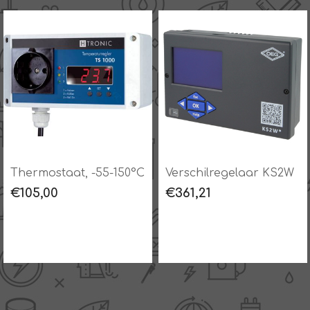
, -55-150°C
Verschilregelaar KS2W
Verschilreg
€361,21
€251,50