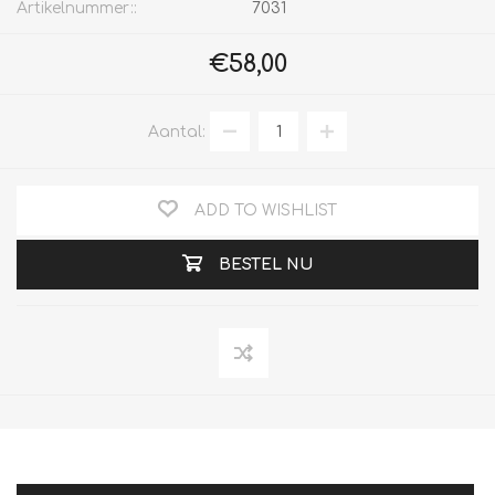
Artikelnummer::
7031
€58,00
Aantal:
ADD TO WISHLIST
BESTEL NU