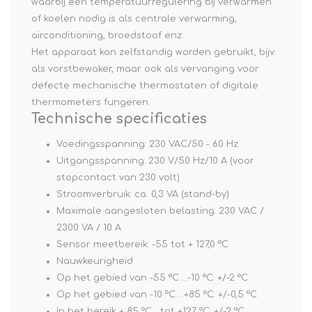
waarbij een temperatuurregulering bij verwarmen
of koelen nodig is als centrale verwarming,
airconditioning, broedstoof enz.
Het apparaat kan zelfstandig worden gebruikt, bijv.
als vorstbewaker, maar ook als vervanging voor
defecte mechanische thermostaten of digitale
thermometers fungeren.
Technische specificaties
Voedingsspanning: 230 VAC/50 - 60 Hz
Uitgangsspanning: 230 V/50 Hz/10 A (voor
stopcontact van 230 volt)
Stroomverbruik: ca. 0,3 VA (stand-by)
Maximale aangesloten belasting: 230 VAC /
2300 VA / 10 A
Sensor meetbereik: -55 tot + 127,0 °C
Nauwkeurigheid
Op het gebied van -55 °C …-10 °C: +/-2 °C
Op het gebied van -10 °C …+85 °C: +/-0,5 °C
In het bereik + 85 °C …tot +127 °C: +/-2 °C