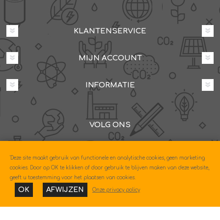
KLANTENSERVICE
MIJN ACCOUNT
INFORMATIE
VOLG ONS
Dovenetelstraat 25M, 3053JD Rotterdam
'Deze site maakt gebruik van functionele en analytische cookies, geen marketing
085-0604630
cookies. Door op OK te klikken of door gebruik te blijven maken van deze website,
geeft u toestemming voor het plaatsen van cookies.
OK
AFWIJZEN
Onze privacy policy
Copyright © 2026 Econo. Alle rechten voorbehouden.
Powered by
nopCommerce