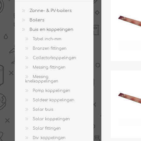
Zonne- & PV-boilers
Boilers
Buis en koppelingen
PV boilers
Selectie boilers
Tabel inch-mm
Collectoren
Boiler groepen
Bronzen fittingen
Zonneboilersetjes
Appendages
Collectorkoppelingen
Collector montage
Messing fittingen
Schema's
Messing
Checklijst - kleine
knelkoppelingen
zonneboiler
Pomp koppelingen
Checklijst - zonneboiler
Soldeer koppelingen
Checklijst - grote
zonneboiler
Solar buis
Wetenswaardigheden
Solar koppelingen
Zonneboiler offerte
Solar fittingen
Div. koppelingen