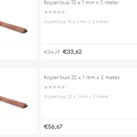
Koperbuis 15 x 1 mm x 2 meter
Koperbuis 15 x 1 mm x 2 meter
Clage
Tabel inch-mm
CV
doorstroomverwarmers
Bronzen fittingen
€33,62
€36,79
Industrie
Collectorkoppelingen
doorstroomverwarmers
Messing fittingen
Voorrangsschakelaars
Messing
Koperbuis 22 x 1 mm x 2 meter
AEG
knelkoppelingen
Bosch
Pomp koppelingen
Stiebel Eltron
Soldeer koppelingen
Koperbuis 22 x 1 mm x 2 meter
WIJAS
Solar buis
Solar koppelingen
Solar fittingen
€56,67
Bekijk alles