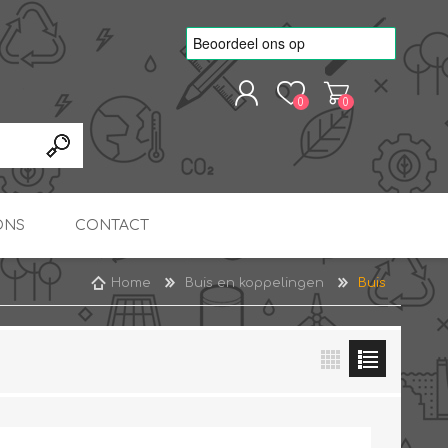
0
0
REGISTREREN
AANMELDEN
ONS
CONTACT
Home
Buis en koppelingen
Buis
kvoorbeelden
TNO Precisie
nde projecten
onderzoeks doorstromer
RS
METEN & REGELEN
ONDERDELEN
Slim zonnestroom
inzetten voor warm water
in bedrijven