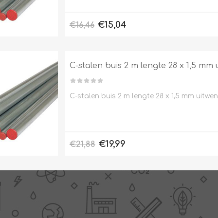
€15,04
€16,46
C-stalen buis 2 m lengte 28 x 1,5 mm
C-stalen buis 2 m lengte 28 x 1,5 mm uitwe
€19,99
€21,88