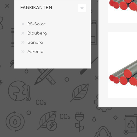
FABRIKANTEN
RS-Solar
Blauberg
Sanura
Askoma