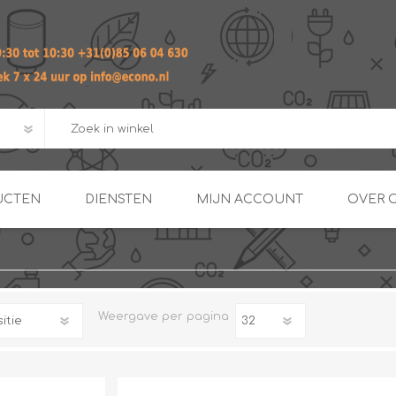
UCTEN
DIENSTEN
MIJN ACCOUNT
OVER 
ADVIES EN ONTWERP PAKKET
Praktij
van afgero
BUIS EN
DOORSTROOMVERWARME
ENERGIEMANAGER
KOPPELINGEN
Weergave
per pagina
SECOND OPINION