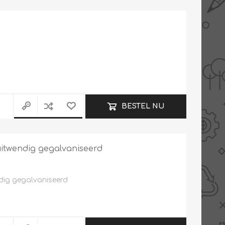
AANBIEDINGEN -
TWEEDEKANS
BESTEL NU
 uitwendig gegalvaniseerd
ndig gegalvaniseerd