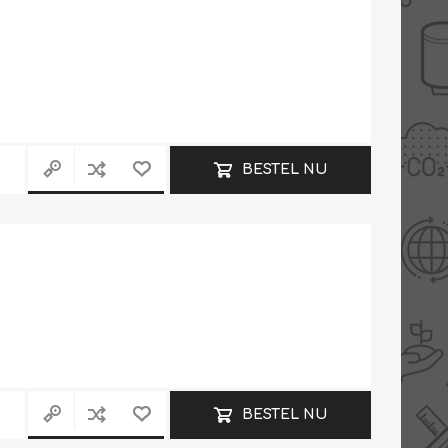
Slimme Meterkast
Tabel inch-mm
Zonnewarmte
Bron onderdelen
CV water
Expansievaten
BESTEL NU
Thermostaten
Gereedschap
TA controllers
Inlaatcombinatie
Internet energiemeter
Kleppen
Oplossingen
Kranen
Sensoren
Luchtverwarmers -
luchtreinigers
Tapwater
Mengers
Vermogen regelaars
Montage
Bekijk alles
BESTEL NU