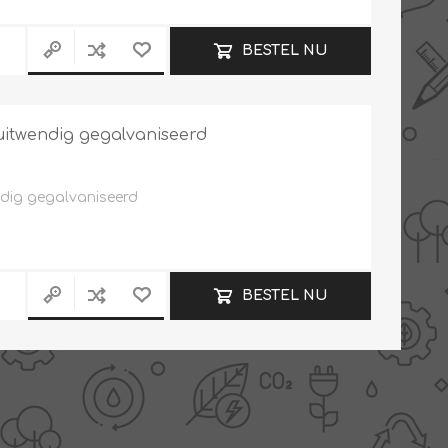
BESTEL NU
 uitwendig gegalvaniseerd
ndig gegalvaniseerd
BESTEL NU