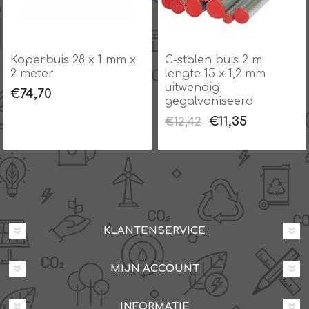
Koperbuis 28 x 1 mm x
C-stalen buis 2 m
2 meter
lengte 15 x 1,2 mm
uitwendig
€74,70
gegalvaniseerd
€11,35
€12,42
KLANTENSERVICE
MIJN ACCOUNT
INFORMATIE