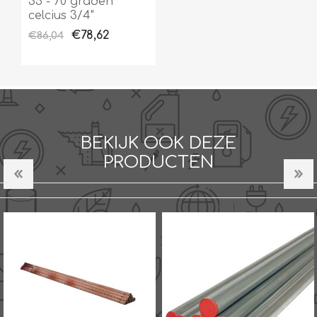
35 - 70 graden
celcius 3/4"
€78,62
€86,04
BEKIJK OOK DEZE
PRODUCTEN