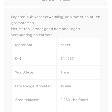
PRODUCT VRAAG
Koperen buis voor verwarming, drinkwater, solar- en
gassystemen.
Het metaal is zeer goed bestand tegen
veroudering en corrosie.
Materiaal:
Koper
DIN:
EN 1057
Wanddikte:
1 mm
Uitwendige diameter:
15 mm
Sterkteklasse:
R 250 - halfhard