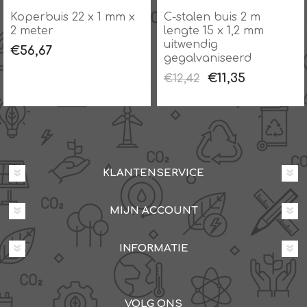
Koperbuis 22 x 1 mm x
C-stalen buis 2 m
2 meter
lengte 15 x 1,2 mm
uitwendig
€56,67
gegalvaniseerd
€11,35
€12,42
KLANTENSERVICE
MIJN ACCOUNT
INFORMATIE
VOLG ONS