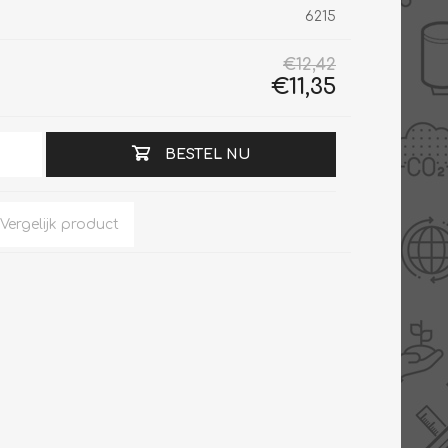
6215
€12,42
€11,35
Slimme Meterkast
Tabel inch-mm
Zonnewarmte
Bron onderdelen
BESTEL NU
CV water
Expansievaten
Thermostaten
Gereedschap
TA controllers
Inlaatcombinatie
Internet energiemeter
Kleppen
Oplossingen
Kranen
Sensoren
Luchtverwarmers -
luchtreinigers
Tapwater
Mengers
Vermogen regelaars
Montage
Bekijk alles