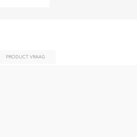
L
BEREKENINGEN
WAT WAARVOOR
PRODUCT VRAAG
.