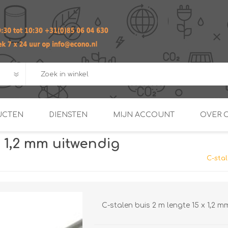
UCTEN
DIENSTEN
MIJN ACCOUNT
OVER 
x 1,2 mm uitwendig
ADVIES EN ONTWERP PAKKET
Praktij
C-sta
van afgero
BUIS EN
DOORSTROOMVERWARME
ENERGIEMANAGER
KOPPELINGEN
SECOND OPINION
C-stalen buis 2 m lengte 15 x 1,2 