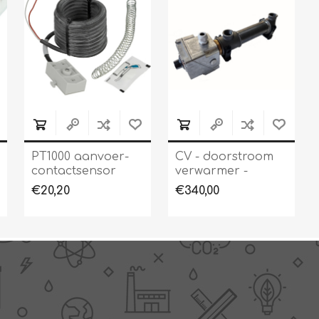
PT1000 aanvoer-
CV - doorstroom
contactsensor
verwarmer -
modellen 1 tot 10
€20,20
€340,00
kW