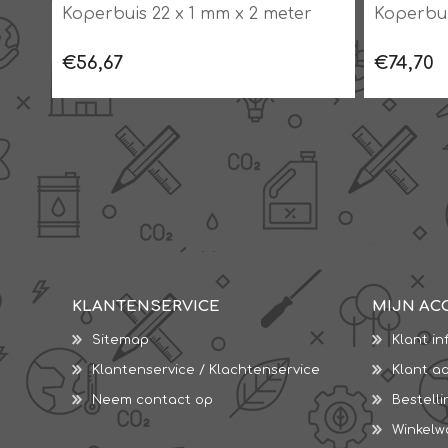
Koperbuis 22 x 1 mm x 2 meter
Koperbui
€56,67
€74,70
KLANTENSERVICE
MIJN AC
Sitemap
Klant in
Klantenservice / Klachtenservice
Klant a
Neem contact op
Bestell
Winkel