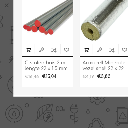
C-stalen buis 2 m
Armacell Minerale
lengte 22 x 1,5 mm
vezel shell 22 x 22
uitwendig
mm EnEV 100%
€15,04
€3,83
€16,46
€4,19
gegalvaniseerd
voor stalen en
koperen buizen