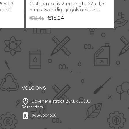
 x 1,2
C-stalen buis 2 m lengte 22 x 1,5
C-st
eerd
mm uitwendig gegalvaniseerd
mm 
€15,04
€16,46
€21
VOLG ONS
Dovenetelstraat 25M, 3053JD
Rotterdam
085-0604630