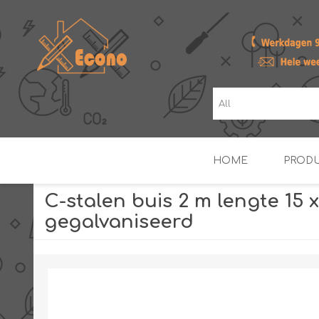
HOME
PROD
C-stalen buis 2 m lengte 15 
gegalvaniseerd
ZONNE- & PV-BOILERS
BOILERS