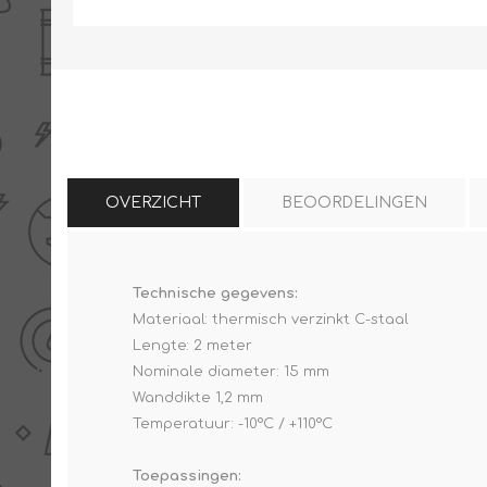
THERMISCHE /
ELECTRO MATERIAA
INFRAROOD PANELEN
OVERZICHT
BEOORDELINGEN
Technische gegevens:
Diverse electro
Materiaal: thermisch verzinkt C-staal
Ceramic+
Verwarmingslint
Lengte: 2 meter
Climastar
Kasten, automaten etc
Nominale diameter: 15 mm
Sun+
LED lampen
Wanddikte 1,2 mm
Temperatuur: -10°C / +110°C
Schakelen
Eltako
Toepassingen: