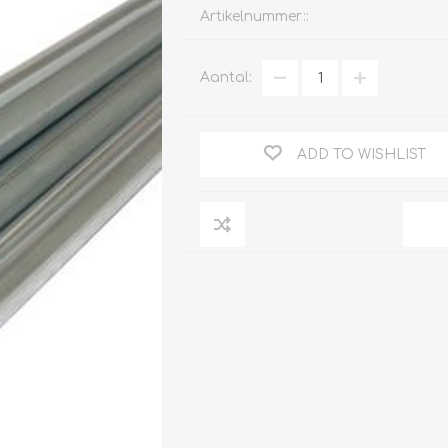
Artikelnummer::
Aantal:
Clage
Tabel inch-mm
CV
doorstroomverwarmers
ADD TO WISHLIST
Bronzen fittingen
Industrie
Collectorkoppelingen
doorstroomverwarmers
Messing fittingen
Voorrangsschakelaars
Messing
AEG
knelkoppelingen
Bosch
Pomp koppelingen
Stiebel Eltron
Soldeer koppelingen
WIJAS
Solar buis
Solar koppelingen
Solar fittingen
Bekijk alles