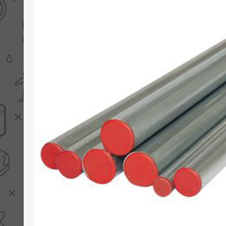
PV boilers
Selectie boilers
Collectoren
Boiler groepen
Zonneboilersetjes
Appendages
Collector montage
Schema's
Checklijst - kleine
zonneboiler
Checklijst - zonneboiler
Checklijst - grote
zonneboiler
Wetenswaardigheden
Zonneboiler offerte