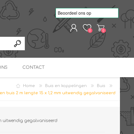
0
0
REGISTREREN
AANMELDEN
ONS
CONTACT
Home
Buis en koppelingen
Buis
kvoorbeelden
TNO Precisie
len buis 2 m lengte 15 x 1,2 mm uitwendig gegalvaniseerd
nde projecten
onderzoeks doorstromer
RS
METEN & REGELEN
ONDERDELEN
Slim zonnestroom
inzetten voor warm water
in bedrijven
mm uitwendig gegalvaniseerd