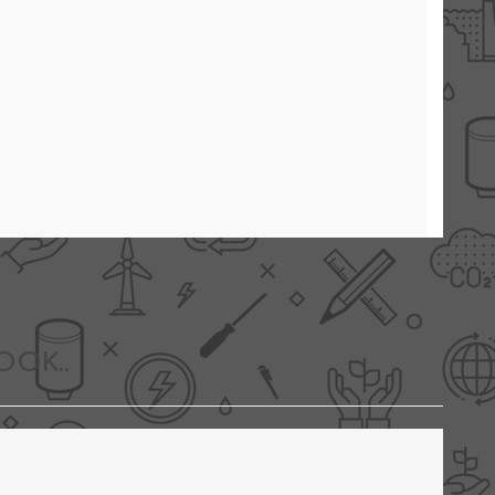
OOK..