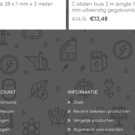
s 28 x 1 mm x 2 meter
C-stalen buis 2 m lengte 18
mm uitwendig gegalvanis
€13,48
€14,76
COUNT
INFORMATIE
formatie
Zoek
dressen
Recent bekeken producten
ingen
Vergelijk producten
wagen
Algemene voorwaarden