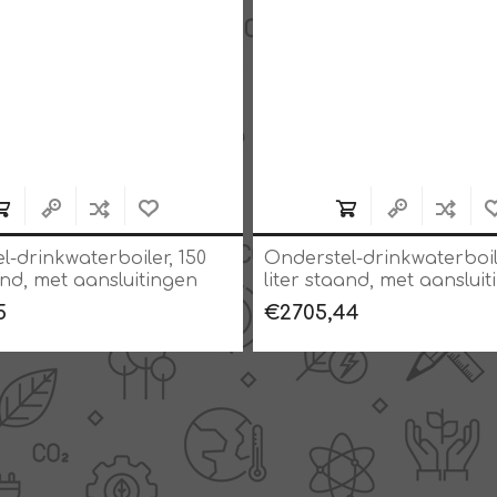
l-drinkwaterboiler, 150
Onderstel-drinkwaterboil
and, met aansluitingen
liter staand, met aanslui
boven
5
€2705,44