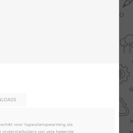
AANBIEDINGEN -
TWEEDEKANS
LOADS
geschikt voor tapwateropwarming als
e onderstelboilers van vele bekende