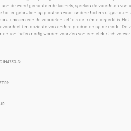
c.m. aan de wand gemonteerde kachels, spreken de voordelen van d
boiler gebruiken op plaatsen waar andere boilers uitgesloten z
bruik maken van de voordelen zelf als de ruimte beperkt is. He
voordeel ten opzichte van andere producten op de markt. De zi
r en kan indien nodig worden voorzien van een elektrisch verwa
DIN4753-3:
5TR1:
5JR