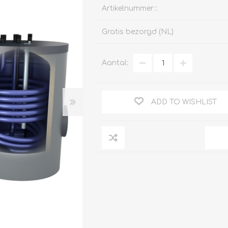
Artikelnummer::
Gratis bezorgd (NL)
Clage
Aantal:
Tabel inch-mm
CV
doorstroomverwarmers
Bronzen fittingen
Industrie
Collectorkoppelingen
doorstroomverwarmers
ADD TO WISHLIST
Messing fittingen
Voorrangsschakelaars
Messing
AEG
knelkoppelingen
Bosch
Pomp koppelingen
Stiebel Eltron
Soldeer koppelingen
WIJAS
Solar buis
Solar koppelingen
Solar fittingen
Bekijk alles