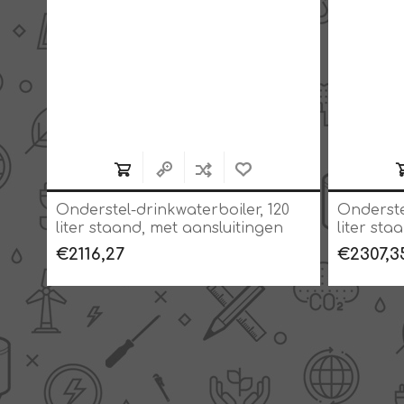
 T
Onderstel-drinkwaterboiler, 120
Onderste
liter staand, met aansluitingen
liter sta
boven
boven
€2116,27
€2307,3