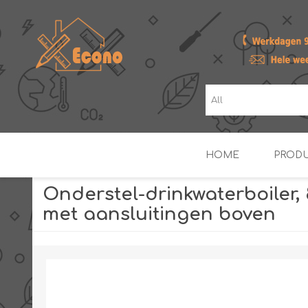
HOME
PROD
Onderstel-drinkwaterboiler, 
met aansluitingen boven
ZONNE- & PV-BOILERS
BOILERS