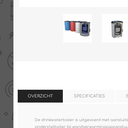
THERMISCHE /
ELECTRO MATERIAA
INFRAROOD PANELEN
Diverse electro
Ceramic+
Verwarmingslint
Climastar
Kasten, automaten etc
OVERZICHT
SPECIFICATIES
Sun+
LED lampen
Schakelen
De drinkwaterboiler is uitgevoerd met aanslui
Eltako
onderstelboiler bij wandverwarmingsapparatuur