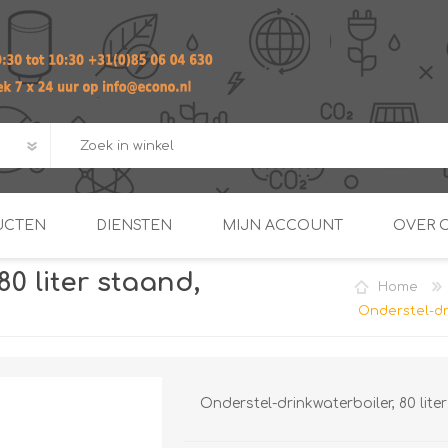
UCTEN
DIENSTEN
MIJN ACCOUNT
OVER 
80 liter staand,
Home
ADVIES EN ONTWERP PAKKET
Praktij
Onderstel-dr
van afgero
BUIS EN
DOORSTROOMVERWARME
ENERGIEMANAGER
KOPPELINGEN
SECOND OPINION
Onderstel-drinkwaterboiler, 80 lit