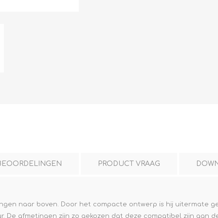
L
BEREKENINGEN
WAT WAARVOOR
.
BEOORDELINGEN
PRODUCT VRAAG
DOWN
tingen naar boven. Door het compacte ontwerp is hij uitermate 
. De afmetingen zijn zo gekozen dat deze compatibel zijn aan d