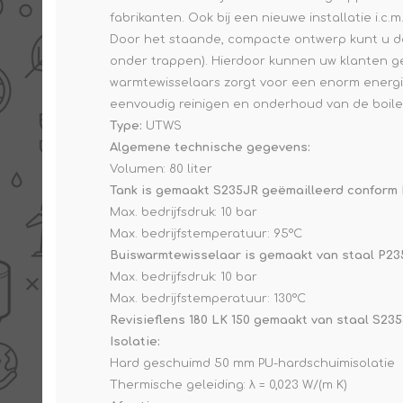
fabrikanten. Ook bij een nieuwe installatie i.
Door het staande, compacte ontwerp kunt u de 
onder trappen). Hierdoor kunnen uw klanten ge
warmtewisselaars zorgt voor een enorm energie
eenvoudig reinigen en onderhoud van de boile
Type:
UTWS
Algemene technische gegevens:
Volumen: 80 liter
Tank is gemaakt S235JR geëmailleerd conform 
Max. bedrijfsdruk: 10 bar
Max. bedrijfstemperatuur: 95°C
Buiswarmtewisselaar is gemaakt van staal P23
Max. bedrijfsdruk: 10 bar
Max. bedrijfstemperatuur: 130°C
Revisieflens 180 LK 150 gemaakt van staal S23
Isolatie:
Hard geschuimd 50 mm PU-hardschuimisolatie
Thermische geleiding: λ = 0,023 W/(m K)