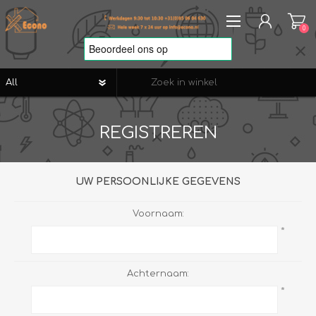
0
REGISTREREN
REGISTREREN
AANMELDEN
VERLANGLIJST
0
UW PERSOONLIJKE GEGEVENS
Voornaam:
*
Achternaam:
*