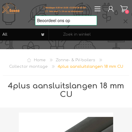
0
REGISTREREN
AANMELDEN
Home
Zonne- & PV-boilers
VERLANGLIJST
0
Collector montage
4plus aansluitslangen 18 mm CU
4plus aansluitslangen 18 mm
CU