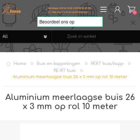
0
REGISTREREN
AANMELDEN
Home
Buis en koppelingen
PERT buis/kopp
VERLANGLIJST
0
PE-RT buis
Aluminium meerlaagse buis 26 x 3 mm op rol 10 meter
Aluminium meerlaagse buis 26
x 3 mm op rol 10 meter