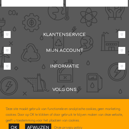
KLANTENSERVICE
MIJN ACCOUNT
INFORMATIE
VOLG ONS
Dovenetelstraat 25M, 3053JD Rotterdam
'Deze site maakt gebruik van functionele en analytische cookies, geen marketing
085-0604630
cookies. Door op OK te klikken of door gebruik te blijven maken van deze website,
geeft u toestemming voor het plaatsen van cookies.
OK
AFWIJZEN
Onze privacy policy