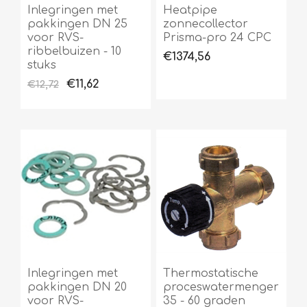
Inlegringen met
Heatpipe
pakkingen DN 25
zonnecollector
voor RVS-
Prisma-pro 24 CPC
ribbelbuizen - 10
€1374,56
stuks
€11,62
€12,72
Inlegringen met
Thermostatische
pakkingen DN 20
proceswatermenger
voor RVS-
35 - 60 graden