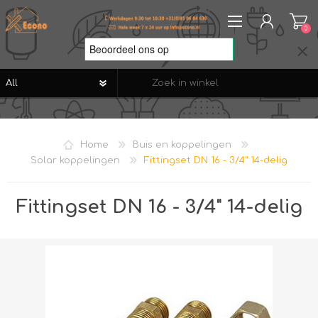
0
REGISTREREN
AANMELDEN
Home
Buis en koppelingen
VERLANGLIJST
0
Solar koppelingen
Fittingset DN 16 - 3/4" 14-delig
Fittingset DN 16 - 3/4" 14-delig