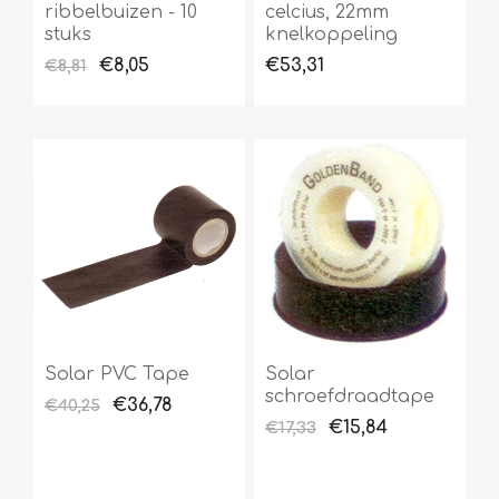
ribbelbuizen - 10
celcius, 22mm
stuks
knelkoppeling
€8,05
€53,31
€8,81
Solar PVC Tape
Solar
schroefdraadtape
€36,78
€40,25
€15,84
€17,33