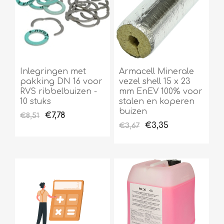
Inlegringen met
Armacell Minerale
pakking DN 16 voor
vezel shell 15 x 23
RVS ribbelbuizen -
mm EnEV 100% voor
10 stuks
stalen en koperen
buizen
€7,78
€8,51
€3,35
€3,67