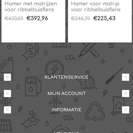
Hamer met matrijzen
Hamer voor matrijs
voor ribbelbuisflens
voor ribbelbuisflens
€392,96
€225,43
€430,03
€246,70
KLANTENSERVICE
MIJN ACCOUNT
INFORMATIE