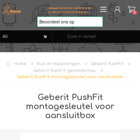
0
REGISTREREN
AANMELDEN
Home
Buis en koppelingen
Geberit PushFit
VERLANGLIJST
0
Geberit PushFit gereedschap
Geberit PushFit montagesleutel voor aansluitbox
Geberit PushFit
montagesleutel voor
aansluitbox