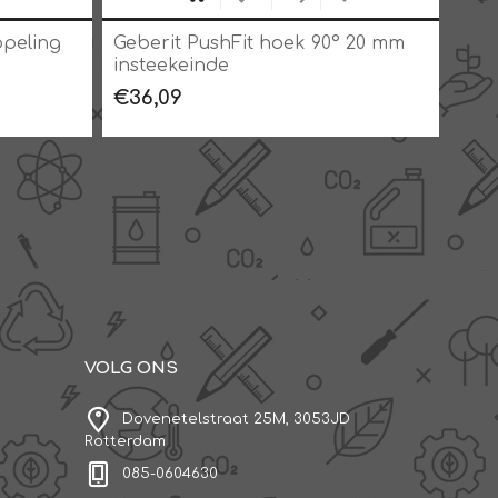
ppeling
Geberit PushFit hoek 90° 20 mm
Gebe
insteekeinde
x 1
€36,09
€34
VOLG ONS
Dovenetelstraat 25M, 3053JD
Rotterdam
085-0604630