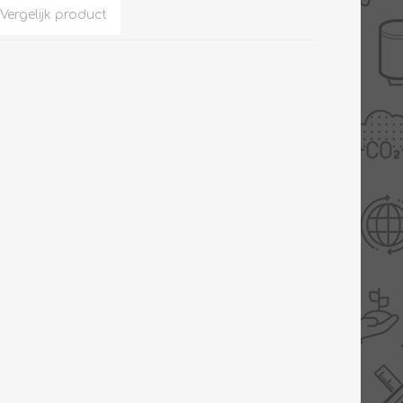
Slimme Meterkast
Tabel inch-mm
Zonnewarmte
Bron onderdelen
CV water
Expansievaten
Thermostaten
Gereedschap
TA controllers
Inlaatcombinatie
Internet energiemeter
Kleppen
Oplossingen
Kranen
Sensoren
Luchtverwarmers -
luchtreinigers
Tapwater
Mengers
Vermogen regelaars
Montage
Bekijk alles