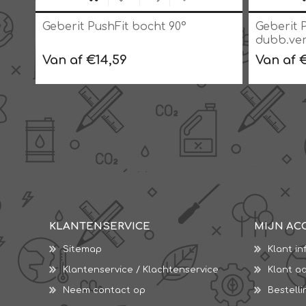
Geberit PushFit bocht 90°
Geberit 
dubb.ver
mm
Van af €14,59
Van af 
KLANTENSERVICE
MIJN AC
Sitemap
Klant in
Klantenservice / Klachtenservice
Klant a
Neem contact op
Bestell