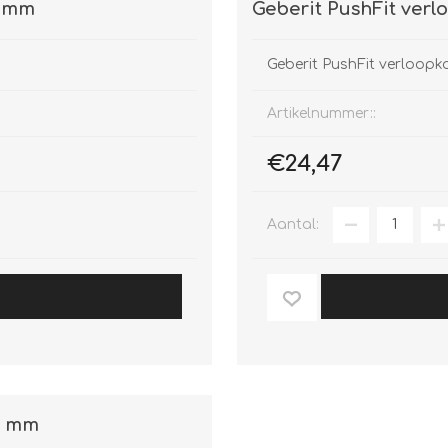
6 mm
Geberit PushFit verl
Geberit PushFit verloopk
Artikelnummer::
€24,47
Aantal:
0 mm