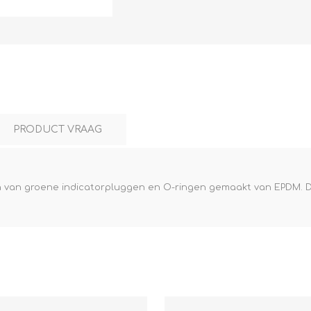
L
BEREKENINGEN
WAT WAARVOOR
PRODUCT VRAAG
en van groene indicatorpluggen en O-ringen gemaakt van EPDM. D
.