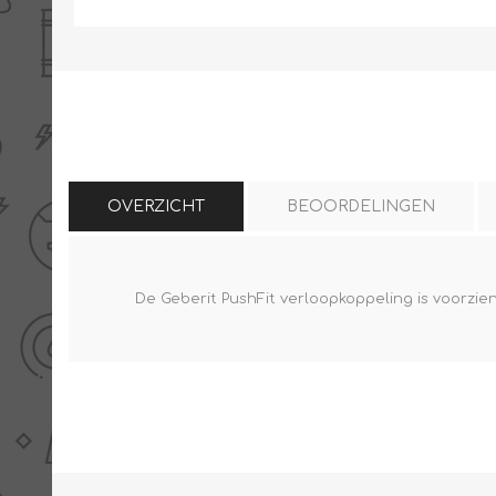
THERMISCHE /
ELECTRO MATERIAA
INFRAROOD PANELEN
OVERZICHT
BEOORDELINGEN
De Geberit PushFit verloopkoppeling is voorzi
Diverse electro
Ceramic+
Verwarmingslint
Climastar
Kasten, automaten etc
Sun+
LED lampen
Schakelen
Eltako