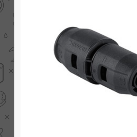
PV boilers
Selectie boilers
Collectoren
Boiler groepen
Zonneboilersetjes
Appendages
Collector montage
Schema's
Checklijst - kleine
zonneboiler
Checklijst - zonneboiler
Checklijst - grote
zonneboiler
Wetenswaardigheden
Zonneboiler offerte