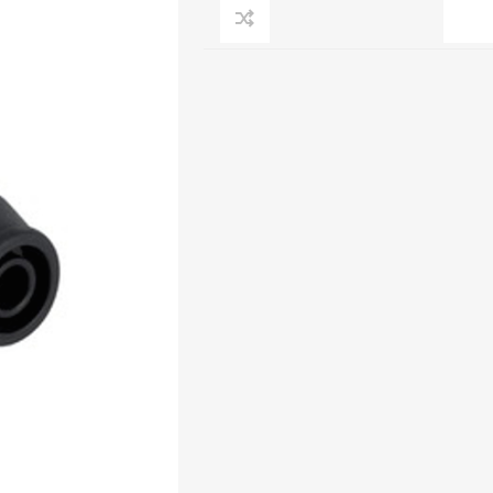
Clage
Tabel inch-mm
CV
doorstroomverwarmers
Bronzen fittingen
Industrie
Collectorkoppelingen
doorstroomverwarmers
Messing fittingen
Voorrangsschakelaars
Messing
AEG
knelkoppelingen
Bosch
Pomp koppelingen
Stiebel Eltron
Soldeer koppelingen
WIJAS
Solar buis
Solar koppelingen
Solar fittingen
Bekijk alles