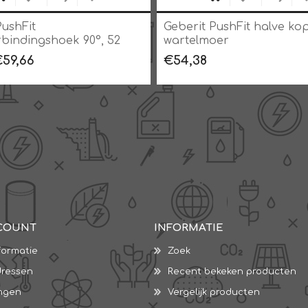
PushFit
Geberit PushFit halve ko
bindingshoek 90°, 52
wartelmoer
€59,66
€54,38
COUNT
INFORMATIE
formatie
Zoek
dressen
Recent bekeken producten
ingen
Vergelijk producten