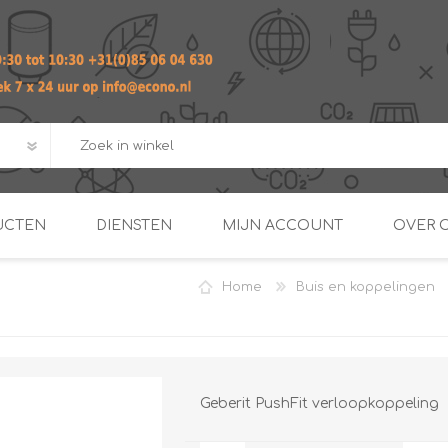
UCTEN
DIENSTEN
MIJN ACCOUNT
OVER 
Home
Buis en koppelingen
ADVIES EN ONTWERP PAKKET
Praktij
van afgero
BUIS EN
DOORSTROOMVERWARME
ENERGIEMANAGER
KOPPELINGEN
SECOND OPINION
Geberit PushFit verloopkoppeling