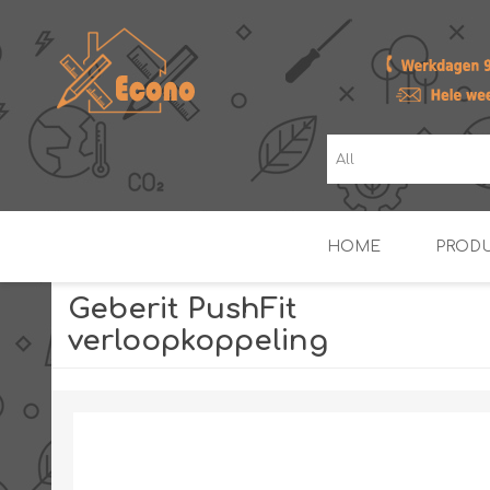
HOME
PROD
Geberit PushFit
verloopkoppeling
ZONNE- & PV-BOILERS
BOILERS