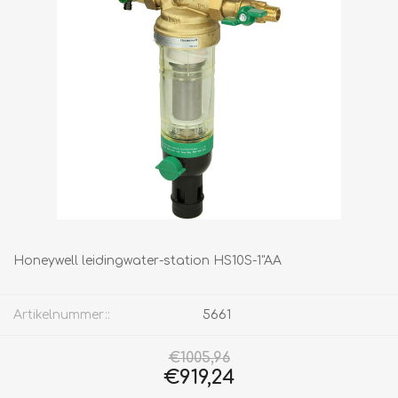
Honeywell leidingwater-station HS10S-1"AA
Artikelnummer::
5661
€1005,96
€919,24