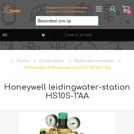
0
REGISTREREN
AANMELDEN
Home
Onderdelen
Reduceerventielen
VERLANGLIJST
0
Honeywell leidingwater-station HS10S-1"AA
Honeywell leidingwater-station
HS10S-1"AA