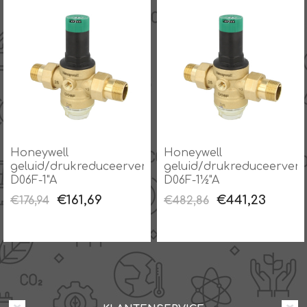
Honeywell
Honeywell
el
geluid/drukreduceerventiel
geluid/drukreduceerventi
D06F-1"A
D06F-1½"A
€161,69
€441,23
€176,94
€482,86