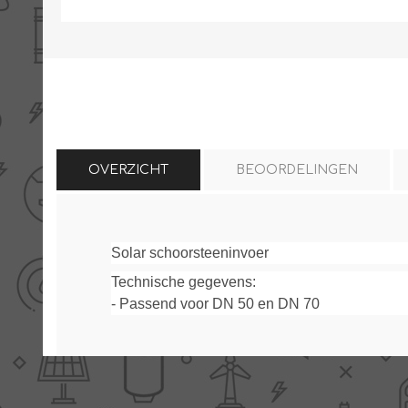
THERMISCHE /
ELECTRO MATERIAA
INFRAROOD PANELEN
OVERZICHT
BEOORDELINGEN
Solar schoorsteeninvoer
Diverse electro
Ceramic+
Verwarmingslint
Technische gegevens:
Climastar
- Passend voor DN 50 en DN 70
Kasten, automaten etc
Sun+
LED lampen
Schakelen
Eltako