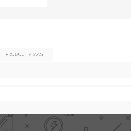
L
BEREKENINGEN
WAT WAARVOOR
PRODUCT VRAAG
.