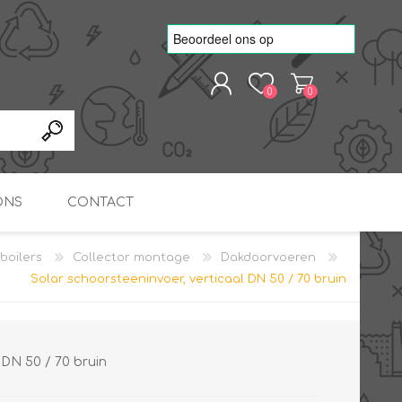
0
0
REGISTREREN
AANMELDEN
ONS
CONTACT
boilers
Collector montage
Dakdoorvoeren
kvoorbeelden
TNO Precisie
Solar schoorsteeninvoer, verticaal DN 50 / 70 bruin
nde projecten
onderzoeks doorstromer
RS
METEN & REGELEN
ONDERDELEN
Slim zonnestroom
inzetten voor warm water
in bedrijven
 DN 50 / 70 bruin