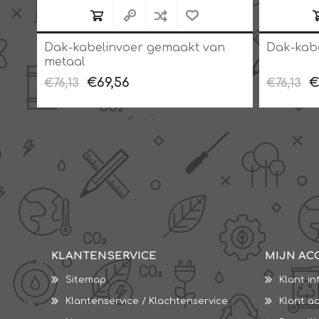
Dak-kabelinvoer gemaakt van
Dak-kabe
metaal
€69,56
€
€76,13
€76,13
KLANTENSERVICE
MIJN AC
Sitemap
Klant in
Klantenservice / Klachtenservice
Klant a