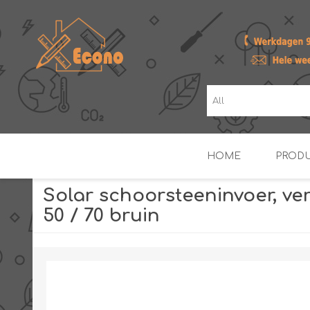
HOME
PROD
Solar schoorsteeninvoer, ve
50 / 70 bruin
ZONNE- & PV-BOILERS
BOILERS