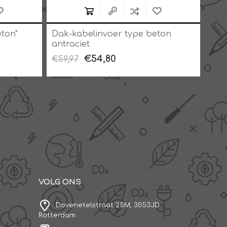
ton"
Dak-kabelinvoer type beton
Dak
antraciet
uitv
€54,80
€59,97
€59
VOLG ONS
Dovenetelstraat 25M, 3053JD
Rotterdam