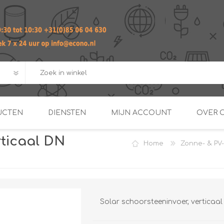
UCTEN
DIENSTEN
MIJN ACCOUNT
OVER 
rticaal DN
Home
Zonne- & PV-
ADVIES EN ONTWERP PAKKET
Praktij
van afgero
BUIS EN
DOORSTROOMVERWARME
ENERGIEMANAGER
KOPPELINGEN
SECOND OPINION
Solar schoorsteeninvoer, verticaal