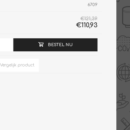
6709
€121,39
€110,93
Slimme Meterkast
Tabel inch-mm
Zonnewarmte
Bron onderdelen
BESTEL NU
CV water
Expansievaten
Thermostaten
Gereedschap
TA controllers
Inlaatcombinatie
Internet energiemeter
Kleppen
Oplossingen
Kranen
Sensoren
Luchtverwarmers -
luchtreinigers
Tapwater
Mengers
Vermogen regelaars
Montage
Bekijk alles