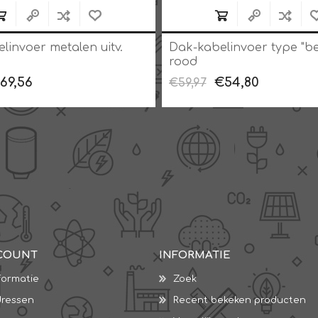
linvoer metalen uitv.
Dak-kabelinvoer type "be
rood
69,56
€54,80
€59,97
COUNT
INFORMATIE
formatie
Zoek
dressen
Recent bekeken producten