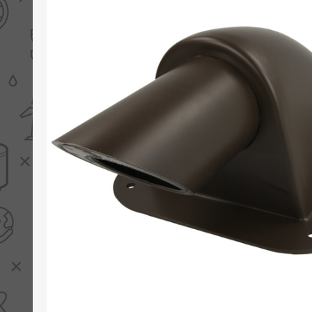
PV boilers
Selectie boilers
Collectoren
Boiler groepen
Zonneboilersetjes
Appendages
Collector montage
Schema's
Checklijst - kleine
zonneboiler
Checklijst - zonneboiler
Checklijst - grote
zonneboiler
Wetenswaardigheden
Zonneboiler offerte