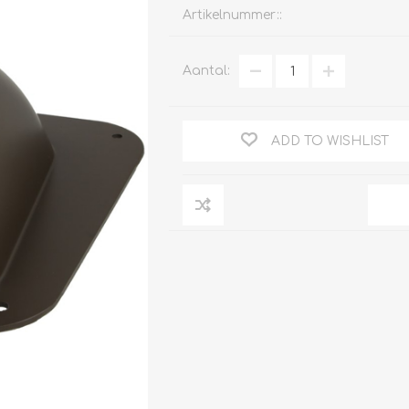
Artikelnummer::
Aantal:
Clage
Tabel inch-mm
CV
doorstroomverwarmers
ADD TO WISHLIST
Bronzen fittingen
Industrie
Collectorkoppelingen
doorstroomverwarmers
Messing fittingen
Voorrangsschakelaars
Messing
AEG
knelkoppelingen
Bosch
Pomp koppelingen
Stiebel Eltron
Soldeer koppelingen
WIJAS
Solar buis
Solar koppelingen
Solar fittingen
Bekijk alles