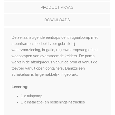
PRODUCT VRAAG
DOWNLOADS
De zelfaanzuigende eentraps centrifugaalpomp met
steunframe is bedoeld voor gebruik bij
watervoorziening, irrigatie, regenwateropvang of het
wegpompen van overstroomde kelders. De pomp
werkt in de afzuigmodus vanuit de bron of vanuit de
toevoer vanuit open containers. Dankzij een
schakelaar is hij gemakkelijk in gebruik.
Levering:
1 x tuinpomp
1 x installatie- en bedieningsinstructies