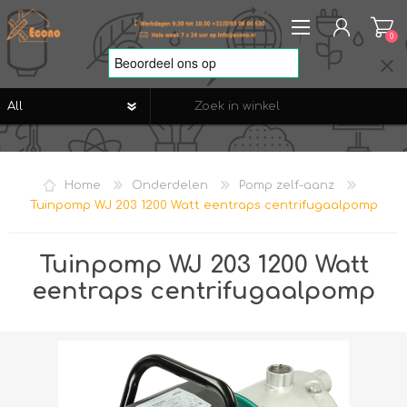
0
REGISTREREN
AANMELDEN
Home
Onderdelen
Pomp zelf-aanz
VERLANGLIJST
0
Tuinpomp WJ 203 1200 Watt eentraps centrifugaalpomp
Tuinpomp WJ 203 1200 Watt
eentraps centrifugaalpomp