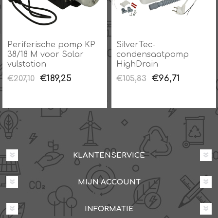
Periferische pomp KP
SilverTec-
38/18 M voor Solar
condensaatpomp
vulstation
HighDrain
€189,25
€96,71
€207,10
€105,83
KLANTENSERVICE
MIJN ACCOUNT
INFORMATIE