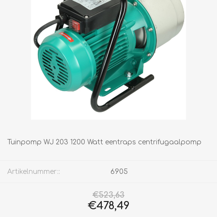
Tuinpomp WJ 203 1200 Watt eentraps centrifugaalpomp
Artikelnummer::
6905
€523,63
€478,49