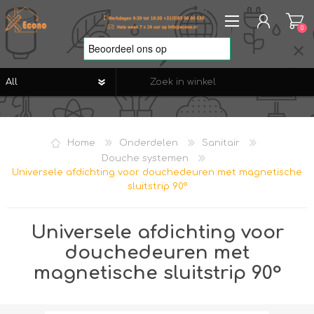
0
REGISTREREN
AANMELDEN
Home
Onderdelen
Sanitair
VERLANGLIJST
0
Douche systemen
Universele afdichting voor douchedeuren met magnetische
sluitstrip 90°
Universele afdichting voor
douchedeuren met
magnetische sluitstrip 90°