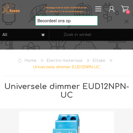
0
REGISTREREN
AANMELDEN
Home
Electro materiaal
Eltako
VERLANGLIJST
0
Universele dimmer EUD12NPN-UC
Universele dimmer EUD12NPN-
UC