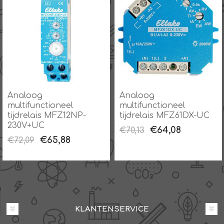
Analoog
Analoog
multifunctioneel
multifunctioneel
tijdrelais MFZ12NP-
tijdrelais MFZ61DX-UC
230V+UC
€64,08
€70,13
€65,88
€72,09
KLANTENSERVICE