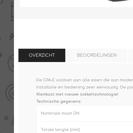
THERMISCHE /
ELECTRO MATERIAA
INFRAROOD PANELEN
OVERZICHT
BEOORDELINGEN
De CPA-E voldoet aan alle eisen die aan moder
Diverse electro
installatie en bediening zeer eenvoudig. De p
Ceramic+
Verwarmingslint
Klemkast met nieuwe sokkeltechnologie!
Climastar
Kasten, automaten etc
Technische gegevens:
Sun+
LED lampen
Nominale maat DN:
Schakelen
Eltako
Totale lengte [mm]: