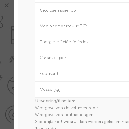
Geluidsemissie [dB]:
Media temperatuur [°C]:
Energie-efficiëntie-index:
Garantie [jaar]:
Fabrikant
Masse [kg]
Uitvoering/functies:
Weergave van de volumestroom
Weergave van foutmeldingen
3 bedrijfsmodi waaruit kan worden gekozen na
Type code: