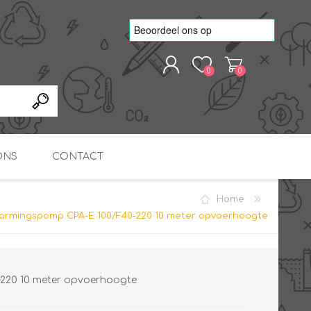
0
0
REGISTREREN
AANMELDEN
ONS
CONTACT
Home
kvoorbeelden
TNO Precisie
armingspomp CPA-E 100/F40-220 10 meter opvoerhoogte
nde projecten
onderzoeks doorstromer
RS
METEN & REGELEN
ONDERDELEN
Slim zonnestroom
inzetten voor warm water
in bedrijven
220 10 meter opvoerhoogte