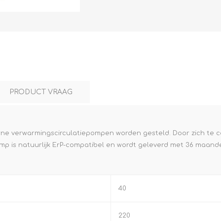
L
BEREKENINGEN
WAT WAARVOOR
PRODUCT VRAAG
ne verwarmingscirculatiepompen worden gesteld. Door zich te co
omp is natuurlijk ErP-compatibel en wordt geleverd met 36 maan
.
40
220