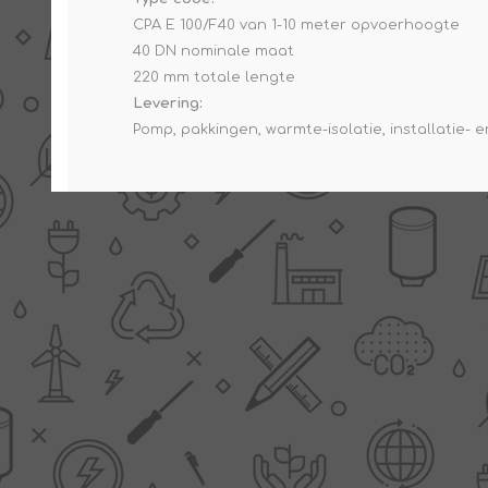
CPA E 100/F40 van 1-10 meter opvoerhoogte
40 DN nominale maat
220 mm totale lengte
Levering:
Pomp, pakkingen, warmte-isolatie, installatie- 