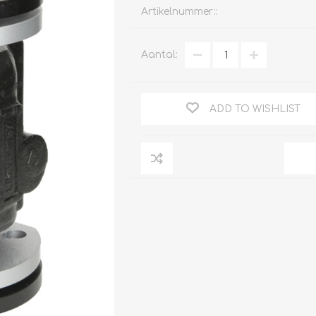
Artikelnummer::
Aantal:
Clage
Tabel inch-mm
CV
doorstroomverwarmers
ADD TO WISHLIST
Bronzen fittingen
Industrie
Collectorkoppelingen
doorstroomverwarmers
Messing fittingen
Voorrangsschakelaars
Messing
AEG
knelkoppelingen
Bosch
Pomp koppelingen
Stiebel Eltron
Soldeer koppelingen
WIJAS
Solar buis
Solar koppelingen
Solar fittingen
Bekijk alles