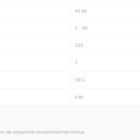
43 (A)
2 .. 110
0,23
3
OEG
6,86
ast de adaptieve (automatische)-modus.