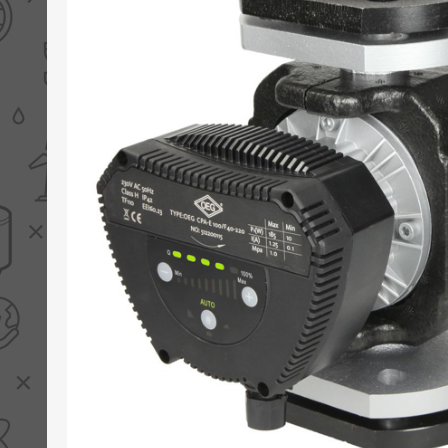
PV boilers
Selectie boilers
Collectoren
Boiler groepen
Zonneboilersetjes
Appendages
Collector montage
Schema's
Checklijst - kleine
zonneboiler
Checklijst - zonneboiler
Checklijst - grote
zonneboiler
Wetenswaardigheden
Zonneboiler offerte