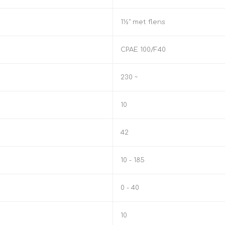
1½" met flens
CPAE 100/F40
230 ~
10
42
10 - 185
0 - 40
10