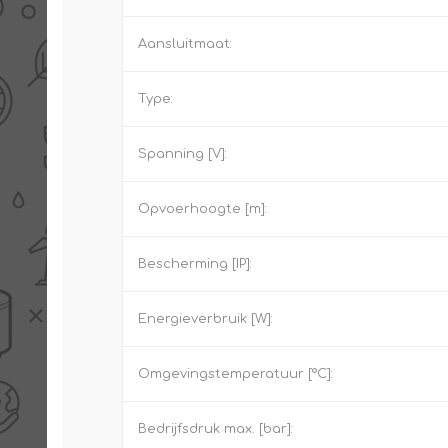
Aansluitmaat:
Type:
Spanning [V]:
Opvoerhoogte [m]:
Bescherming [IP]:
Energieverbruik [W]:
Omgevingstemperatuur [°C]:
Bedrijfsdruk max. [bar]: