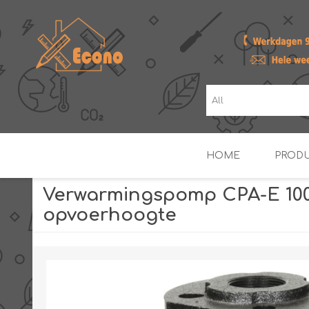
HOME
PROD
Verwarmingspomp CPA-E 100
opvoerhoogte
ZONNE- & PV-BOILERS
BOILERS