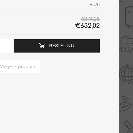
6270
€674,25
€632,02
Slimme Meterkast
Tabel inch-mm
Zonnewarmte
Bron onderdelen
BESTEL NU
CV water
Expansievaten
Thermostaten
Gereedschap
TA controllers
Inlaatcombinatie
Internet energiemeter
Kleppen
Oplossingen
Kranen
Sensoren
Luchtverwarmers -
luchtreinigers
Tapwater
Mengers
Vermogen regelaars
Montage
Bekijk alles