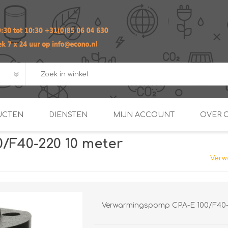
UCTEN
DIENSTEN
MIJN ACCOUNT
OVER 
/F40-220 10 meter
ADVIES EN ONTWERP PAKKET
Praktij
Verw
van afgero
BUIS EN
DOORSTROOMVERWARME
ENERGIEMANAGER
KOPPELINGEN
SECOND OPINION
Verwarmingspomp CPA-E 100/F40-