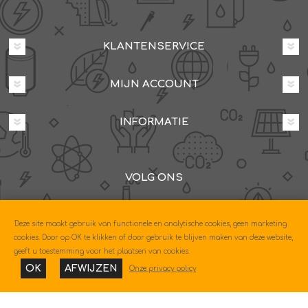
KLANTENSERVICE
MIJN ACCOUNT
INFORMATIE
VOLG ONS
Dovenetelstraat 25M, 3053JD Rotterdam
'Deze site maakt gebruik van functionele en analytische cookies, geen marketing
085-0604630
cookies. Door op OK te klikken of door gebruik te blijven maken van deze website,
geeft u toestemming voor het plaatsen van cookies.
OK
AFWIJZEN
Onze privacy policy
Copyright © 2026 Econo. Alle rechten voorbehouden.
Powered by
nopCommerce