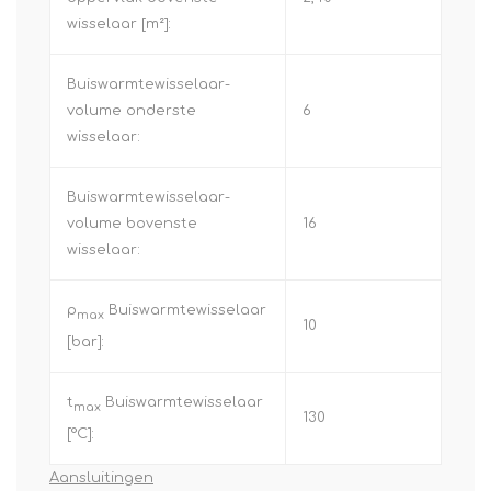
wisselaar [m²]:
Buiswarmtewisselaar-
volume onderste
6
wisselaar:
Buiswarmtewisselaar-
volume bovenste
16
wisselaar:
p
Buiswarmtewisselaar
max
10
[bar]:
t
Buiswarmtewisselaar
max
130
[°C]:
Aansluitingen