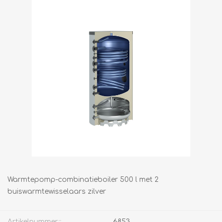
Warmtepomp-combinatieboiler 500 l met 2
buiswarmtewisselaars zilver
Artikelnummer::
6853