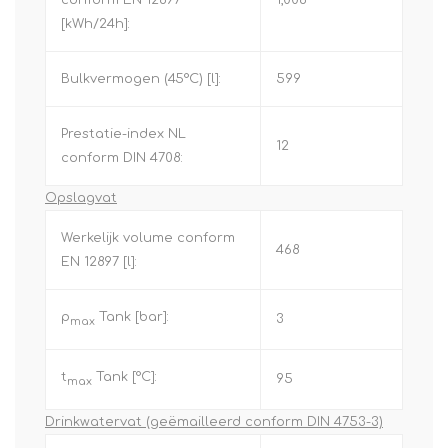
conform EN 12897
1,008
[kWh/24h]:
Bulkvermogen (45°C) [l]:
599
Prestatie-index NL
12
conform DIN 4708:
Opslagvat
Werkelijk volume conform
468
EN 12897 [l]:
p
Tank [bar]:
3
max
t
Tank [°C]:
95
max
Drinkwatervat (geëmailleerd conform DIN 4753-3)