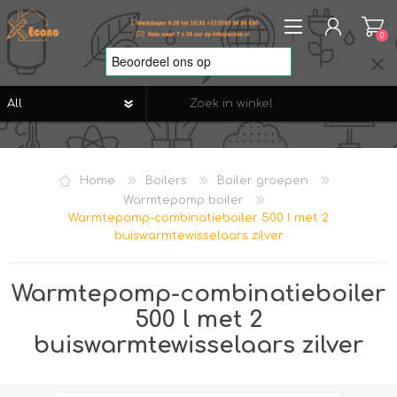
0
REGISTREREN
AANMELDEN
Home
Boilers
Boiler groepen
VERLANGLIJST
0
Warmtepomp boiler
Warmtepomp-combinatieboiler 500 l met 2
buiswarmtewisselaars zilver
Warmtepomp-combinatieboiler
500 l met 2
buiswarmtewisselaars zilver