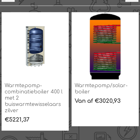
Warmtepomp/solar-
Warmtepomp-
boiler
combinatieboiler 300 l
met 1
Van af €3020,93
buiswarmtewisselaars
zilver
€4256,00