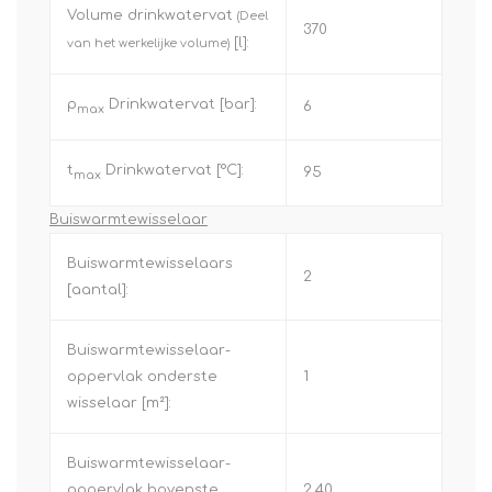
Volume drinkwatervat
(Deel
370
[l]:
van het werkelijke volume)
p
Drinkwatervat [bar]:
6
max
t
Drinkwatervat [°C]:
95
max
Buiswarmtewisselaar
Buiswarmtewisselaars
2
[aantal]:
Buiswarmtewisselaar-
oppervlak onderste
1
wisselaar [m²]:
Buiswarmtewisselaar-
oppervlak bovenste
2,40