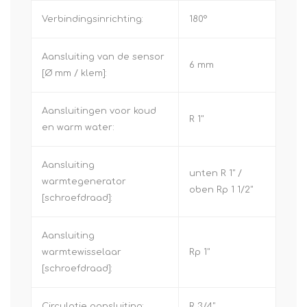
Verbindingsinrichting:
180°
Aansluiting van de sensor
6 mm
[Ø mm / klem]:
Aansluitingen voor koud
R 1"
en warm water:
Aansluiting
unten R 1" /
warmtegenerator
oben Rp 1 1/2"
[schroefdraad]:
Aansluiting
warmtewisselaar
Rp 1"
[schroefdraad]:
Circulatie aansluiting:
R 3/4"