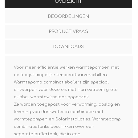
OVERZICHT
BEOORDELINGEN
PRODUCT VRAAG
DOWNLOADS
Voor meer efficiëntie werken warmtepompen met
de laagst mogelijke temperatuurverschillen.
Warmtepomp combinatieboilers zijn speciaal
ontworpen voor deze eis met hun extreem grote
dubbel-warmtewisselaar oppervlak.
Ze worden toegepast voor verwarming, opslag en
levering van drinkwater in combinatie met
warmtepompen en Solarinstallaties. Warmtepomp
combinatietanks beschikken over een
separate buffertank, die in een