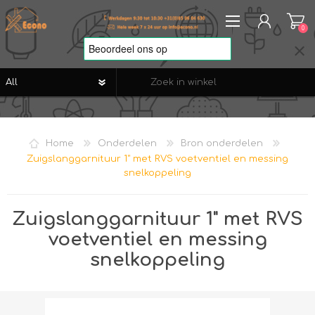
0
REGISTREREN
AANMELDEN
Home
Onderdelen
Bron onderdelen
VERLANGLIJST
0
Zuigslanggarnituur 1" met RVS voetventiel en messing
snelkoppeling
Zuigslanggarnituur 1" met RVS
voetventiel en messing
snelkoppeling