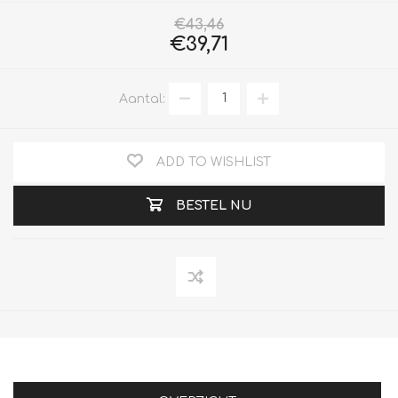
€43,46
€39,71
Aantal:
ADD TO WISHLIST
BESTEL NU