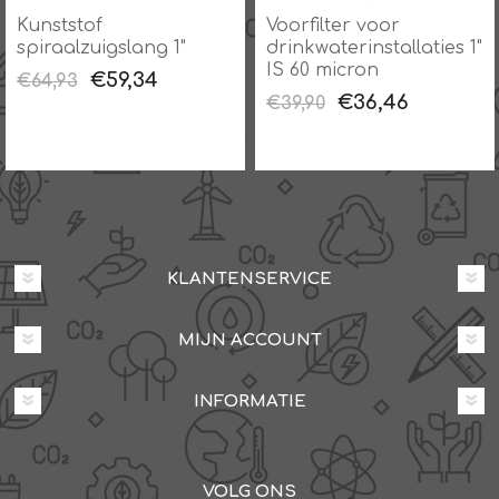
Kunststof
Voorfilter voor
spiraalzuigslang 1"
drinkwaterinstallaties 1"
IS 60 micron
€59,34
€64,93
€36,46
€39,90
KLANTENSERVICE
MIJN ACCOUNT
INFORMATIE
VOLG ONS