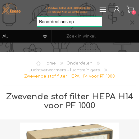
0
REGISTREREN
AANMELDEN
Home
Onderdelen
VERLANGLIJST
0
Luchtverwarmers - luchtreinigers
Zwevende stof filter HEPA H14 voor PF 1000
Zwevende stof filter HEPA H14
voor PF 1000