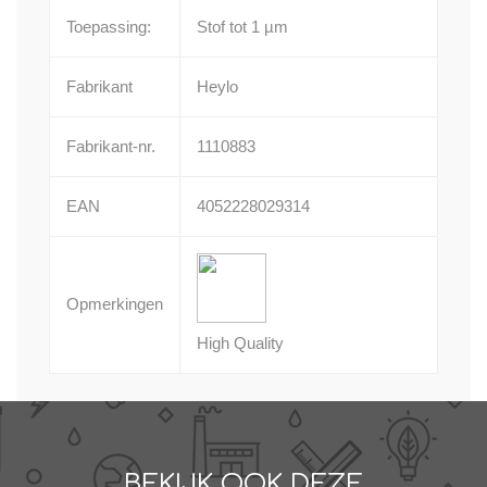
Toepassing:
Stof tot 1 µm
Fabrikant
Heylo
Fabrikant-nr.
1110883
EAN
4052228029314
Opmerkingen
High Quality
BEKIJK OOK DEZE