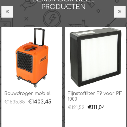
PRODUCTEN
Bouwdroger mobiel
Fijnstoffilter F9 voor PF
1000
€1403,45
€1535,85
€111,04
€121,52