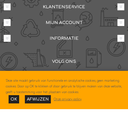
KLANTENSERVICE
MIJN ACCOUNT
INFORMATIE
VOLG ONS
Dovenetelstraat 25M, 3053JD Rotterdam
'Deze site maakt gebruik van functionele en analytische cookies, geen marketing
085-0604630
cookies. Door op OK te klikken of door gebruik te blijven maken van deze website,
geeft u toestemming voor het plaatsen van cookies.
OK
AFWIJZEN
Onze privacy policy
Copyright © 2026 Econo. Alle rechten voorbehouden.
Powered by
nopCommerce
Designed by
Nop-Templates.com