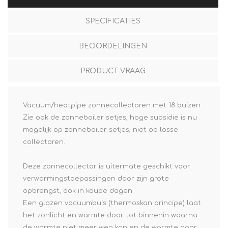
SPECIFICATIES
BEOORDELINGEN
PRODUCT VRAAG
Vacuum/heatpipe zonnecollectoren met 18 buizen.
Zie ook de zonneboiler setjes, hoge subsidie is nu
mogelijk op zonneboiler setjes, niet op losse
collectoren.
Deze zonnecollector is uitermate geschikt voor
verwarmingstoepassingen door zijn grote
opbrengst, ook in koude dagen.
Een glazen vacuumbuis (thermoskan principe) laat
het zonlicht en warmte door tot binnenin waarna
de warmte niet meer weg kan en de warmte door