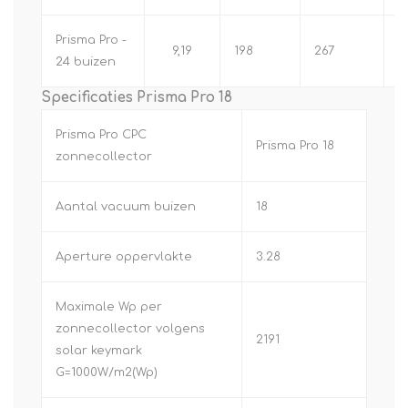
Prisma Pro -
9,19
198
267
5
24 buizen
Specificaties Prisma Pro 18
Prisma Pro CPC
Prisma Pro 18
zonnecollector
Aantal vacuum buizen
18
Aperture oppervlakte
3.28
Maximale Wp per
zonnecollector volgens
2191
solar keymark
G=1000W/m2(Wp)