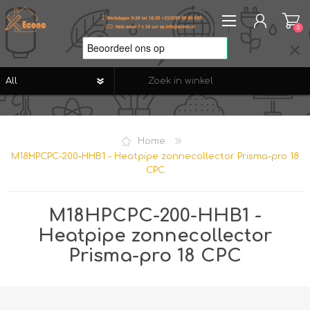
0
REGISTREREN
AANMELDEN
Home
VERLANGLIJST
0
M18HPCPC-200-HHB1 - Heatpipe zonnecollector Prisma-pro 18
CPC
M18HPCPC-200-HHB1 -
Heatpipe zonnecollector
Prisma-pro 18 CPC