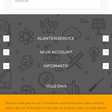
medium
KLANTENSERVICE
MIJN ACCOUNT
INFORMATIE
VOLG ONS
Dovenetelstraat 25M, 3053JD Rotterdam
'Deze site maakt gebruik van functionele en analytische cookies, geen marketing
085-0604630
cookies. Door op OK te klikken of door gebruik te blijven maken van deze website,