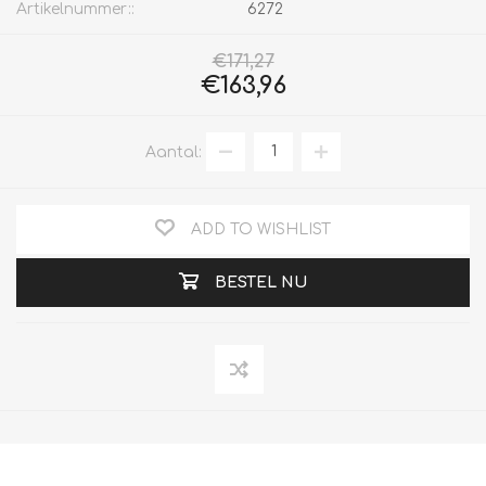
Artikelnummer::
6272
€171,27
€163,96
Aantal:
ADD TO WISHLIST
BESTEL NU