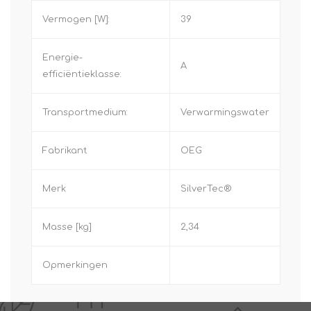
Vermogen [W]:
39
Energie-
A
efficiëntieklasse:
Transportmedium:
Verwarmingswater
Fabrikant
OEG
Merk
SilverTec®
Masse [kg]
2,34
Opmerkingen