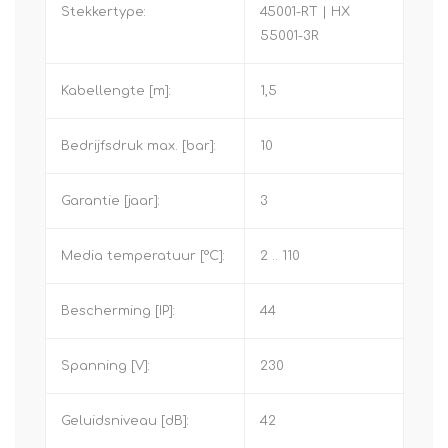
Stekkertype:
45001-RT | HX
55001-3R
Kabellengte [m]:
1,5
Bedrijfsdruk max. [bar]:
10
Garantie [jaar]:
3
Media temperatuur [°C]:
2 .. 110
Bescherming [IP]:
44
Spanning [V]:
230
Geluidsniveau [dB]:
42