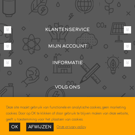
KLANTENSERVICE
MIJN ACCOUNT
INFORMATIE
VOLG ONS
Dovenetelstraat 25M, 3053JD Rotterdam
'Deze site maakt gebruik van functionele en analytische cookies, geen marketing
085-0604630
cookies. Door op OK te klikken of door gebruik te blijven maken van deze website,
geeft u toestemming voor het plaatsen van cookies.
OK
AFWIJZEN
Onze privacy policy
Copyright © 2026 Econo. Alle rechten voorbehouden.