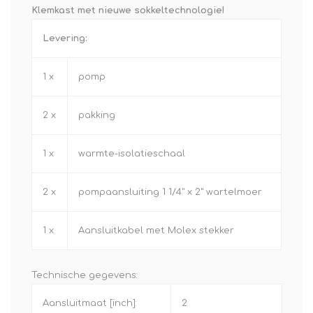
Klemkast met nieuwe sokkeltechnologie!
Levering:
1 x
pomp
2 x
pakking
1 x
warmte-isolatieschaal
2 x
pompaansluiting 1 1/4" x 2" wartelmoer
1 x
Aansluitkabel met Molex stekker
Technische gegevens:
Aansluitmaat [inch]:
2