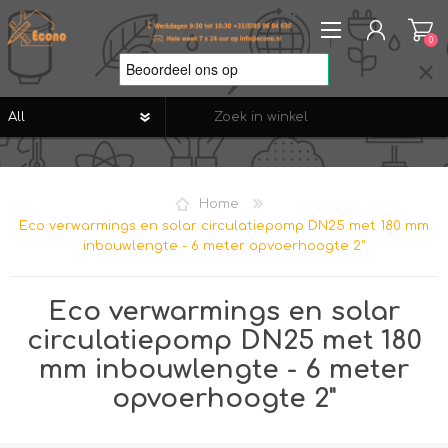
0
REGISTREREN
AANMELDEN
Home
VERLANGLIJST
0
Eco verwarmings en solar circulatiepomp DN25 met 180 mm
inbouwlengte - 6 meter opvoerhoogte 2"
Eco verwarmings en solar
circulatiepomp DN25 met 180
mm inbouwlengte - 6 meter
opvoerhoogte 2"