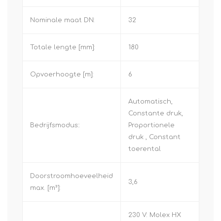
Nominale maat DN:
32
Totale lengte [mm]:
180
Opvoerhoogte [m]:
6
Automatisch,
Constante druk,
Bedrijfsmodus::
Proportionele
druk , Constant
toerental
Doorstroomhoeveelheid
3,6
max. [m³]:
230 V: Molex HX