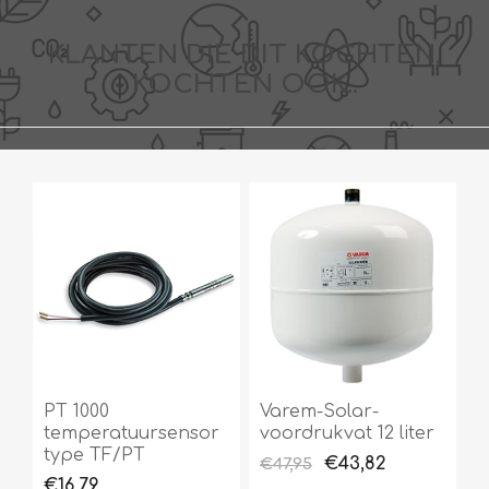
KLANTEN DIE DIT KOCHTEN,
KOCHTEN OOK..
PT 1000
Varem-Solar-
temperatuursensor
voordrukvat 12 liter
type TF/PT
€43,82
€47,95
€16,79