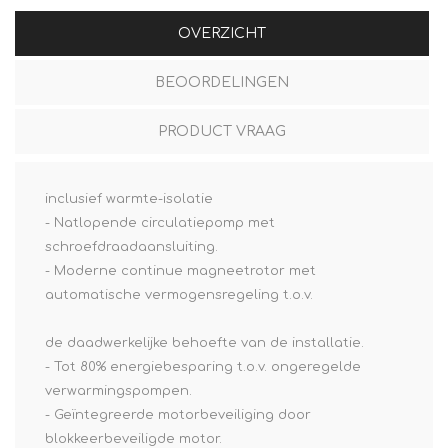
OVERZICHT
BEOORDELINGEN
PRODUCT VRAAG
inclusief warmte-isolatie
- Natlopende circulatiepomp met
schroefdraadaansluiting.
- Moderne continue magneetrotor met
automatische vermogensregeling t.o.v.
de daadwerkelijke behoefte van de installatie.
- Tot 80% energiebesparing t.o.v. ongeregelde
verwarmingspompen.
- Geïntegreerde motorbeveiliging door
blokkeerbeveiligde motor.