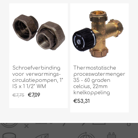
Schroefverbinding
Thermostatische
voor verwarmings-
proceswatermenger
circulatiepompen, 1"
35 - 60 graden
IS x 1 1/2" WM
celcius, 22mm
knelkoppeling
€7,09
€7,75
€53,31