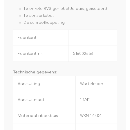
1 x enkele RVS geribbelde buis, geïsoleerd
1 x sensorkabel
2 x schroefkoppeling
Fabrikant
Fabrikant-nr.
516002856
Technische gegevens:
Aansluiting:
Wartelmoer
Aansluitmaat:
1 1/4"
Materiaal ribbelbuis:
WKN 1.4404