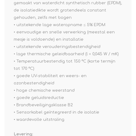
gemaakt van waterdicht synthetisch rubber (EPDM),
de isolatiedikte wordt grotendeels constant
gehouden, zelfs met bogen
• uitstekende lage wateropname ≤ 5% EPDM
• eenvoudige en snelle verwerking (meestal een
mesje is voldoende) en installatie
• uitstekende verouderingsbestendigheid
• lage thermische geleidbaarheid (l = 0,045 W / mK)
• Temperatuurbestendig tot 150 °C (korte termijn
tot 170 °C)
• goede UV-stabiliteit en weers- en
ozonbestendigheid
• hoge chemische weerstand
• goede geluidsreductie
• Brandbeveiligingsklasse B2
• Sensorkabel geïntegreerd in de isolatie
• waardevolle uitstraling
Levering: