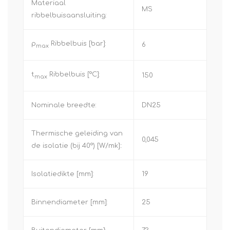
Materiaal
MS
ribbelbuisaansluiting:
p
Ribbelbuis [bar]:
6
max
t
Ribbelbuis [°C]:
150
max
Nominale breedte:
DN25
Thermische geleiding van
0,045
de isolatie (bij 40°) [W/mk]::
Isolatiedikte [mm]:
19
Binnendiameter [mm]:
25