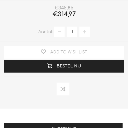
€345,85
€314,97
Aantal:
ADD TO WISHLIST
BESTEL NU