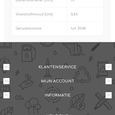
Buitendiameter [mm]:
73
Vloeistofinhoud [l/m]:
0,65
Geluidsisolatie:
tot 30dB
KLANTENSERVICE
MIJN ACCOUNT
INFORMATIE