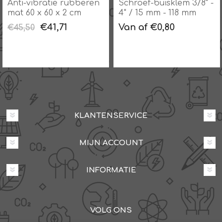
Anti-vibratie rubberen
Schroef-buisklem 3/8" -
mat 60 x 60 x 2 cm
4" / 15 mm - 118 mm
€41,71
Van af €0,80
€45,50
KLANTENSERVICE
MIJN ACCOUNT
INFORMATIE
VOLG ONS