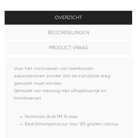
OVERZICHT
BEOORDELINGEN
PRODUCT VRAAG
Voor het controleren van membraam-
expansievaten zonder dat de installatie leeg
gemaakt moet worden.
Gemaakt van messing met aftapkraantje en
blombeerset.
Nominale druk PN 10 max.
Bedrijfstemperatuur max 120 graden celcius