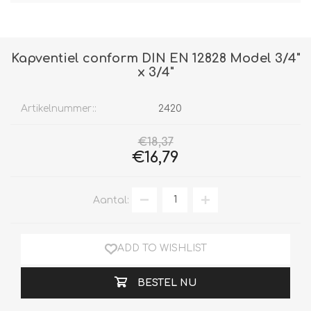
Kapventiel conform DIN EN 12828 Model 3/4"
x 3/4"
Artikelnummer::
2420
€18,37
€16,79
Aantal:
ADD TO WISHLIST
BESTEL NU