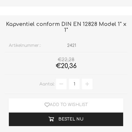
Kapventiel conform DIN EN 12828 Model 1" x
1"
Artikelnummer::
2421
€22,28
€20,36
Aantal:
ADD TO WISHLIST
BESTEL NU