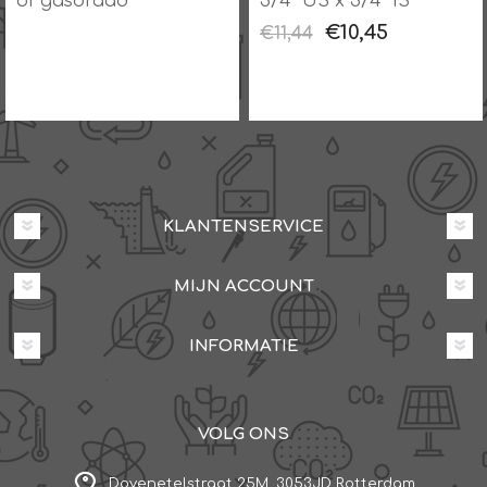
of gasdraad
3/4" US x 3/4" IS
€10,45
€11,44
KLANTENSERVICE
MIJN ACCOUNT
INFORMATIE
VOLG ONS
Dovenetelstraat 25M, 3053JD Rotterdam