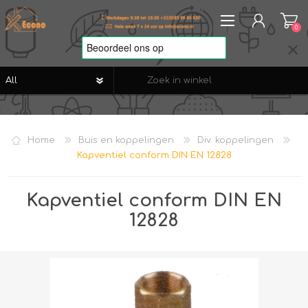
0
REGISTREREN
AANMELDEN
Home
Buis en koppelingen
Div. koppelingen
VERLANGLIJST
0
Kapventiel conform DIN EN 12828
Kapventiel conform DIN EN
12828