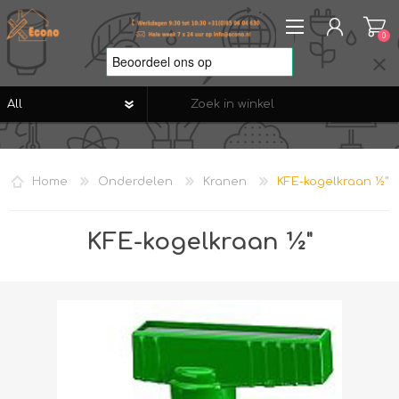
0
REGISTREREN
AANMELDEN
Home
Onderdelen
Kranen
KFE-kogelkraan ½"
VERLANGLIJST
0
KFE-kogelkraan ½"