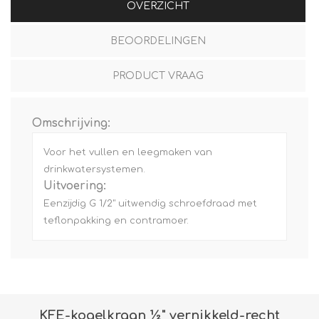
OVERZICHT
BEOORDELINGEN
PRODUCT VRAAG
Omschrijving:
Voor het vullen en leegmaken van
drinkwatersystemen.
Uitvoering:
Eenzijdig G 1/2" uitwendig schroefdraad met
teflonpakking en contramoer.
KFE-kogelkraan ½" vernikkeld-recht