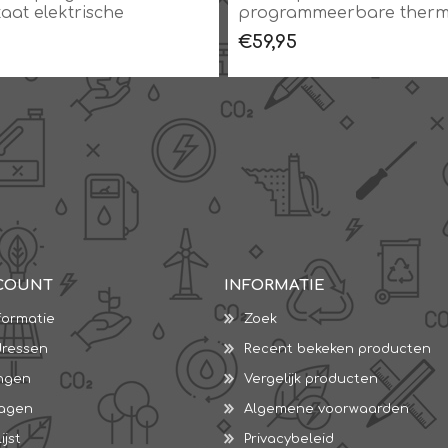
aat elektrische
programmeerbare therm
ing
elektrische verwarming
€59,95
COUNT
INFORMATIE
formatie
Zoek
dressen
Recent bekeken producten
ingen
Vergelijk producten
wagen
Algemene voorwaarden
ijst
Privacybeleid