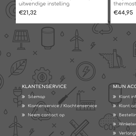
uitwendige instelling
thermost
verwarm
€21,32
€44,95
KLANTENSERVICE
MIJN AC
Sitemap
Klant in
Klantenservice / Klachtenservice
Klant a
Neem contact op
Bestell
Winkel
Verlangl