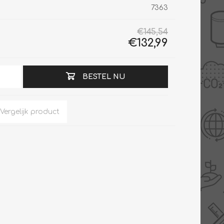
7363
€145,54
€132,99
Slimme Meterkast
Tabel inch-mm
Zonnewarmte
Bron onderdelen
BESTEL NU
CV water
Expansievaten
Thermostaten
Gereedschap
TA controllers
Inlaatcombinatie
Internet energiemeter
Kleppen
Oplossingen
Kranen
Sensoren
Luchtverwarmers -
luchtreinigers
Tapwater
Mengers
Vermogen regelaars
Montage
Bekijk alles