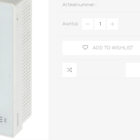
Artikelnummer::
Aantal:
Clage
Tabel inch-mm
CV
doorstroomverwarmers
ADD TO WISHLIST
Bronzen fittingen
Industrie
Collectorkoppelingen
doorstroomverwarmers
Messing fittingen
Voorrangsschakelaars
Messing
AEG
knelkoppelingen
Bosch
Pomp koppelingen
Stiebel Eltron
Soldeer koppelingen
WIJAS
Solar buis
Solar koppelingen
Solar fittingen
Bekijk alles