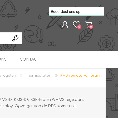
0
0
REGISTREREN
AANMELDEN
ONS
CONTACT
 regelen
Thermostaten
KMS-remote kamerunit
kvoorbeelden
TNO Precisie
nde projecten
onderzoeks doorstromer
RS
METEN & REGELEN
ONDERDELEN
Slim zonnestroom
inzetten voor warm water
in bedrijven
r KMS-D, KMS-D+, KSF-Pro en WHMS regelaars.
 display. Opvolger van de DD3-kamerunit.