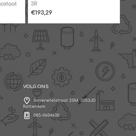
ostaat
3R
€193,29
€38
VOLG ONS
Dovenetelstraat 25M, 3053JD
Rotterdam
085-0604630