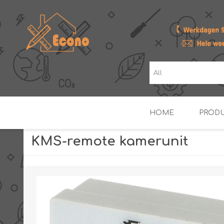
HOME
PROD
KMS-remote kamerunit
ZONNE- & PV-BOILERS
BOILERS