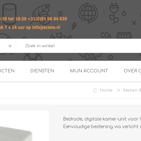
UCTEN
DIENSTEN
MIJN ACCOUNT
OVER 
Home
Meten &
ADVIES EN ONTWERP PAKKET
Praktij
van afgero
BUIS EN
DOORSTROOMVERWARME
ENERGIEMANAGER
KOPPELINGEN
SECOND OPINION
Bedrade, digitale kamer-unit voo
Eenvoudige bediening via verlicht