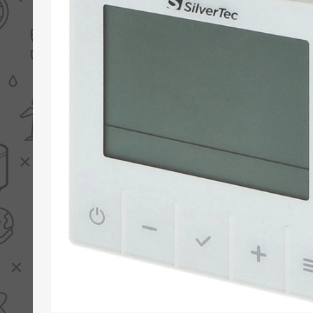
PV boilers
Selectie boilers
Collectoren
Boiler groepen
Zonneboilersetjes
Appendages
Collector montage
Schema's
Checklijst - kleine
zonneboiler
Checklijst - zonneboiler
Checklijst - grote
zonneboiler
Wetenswaardigheden
Zonneboiler offerte