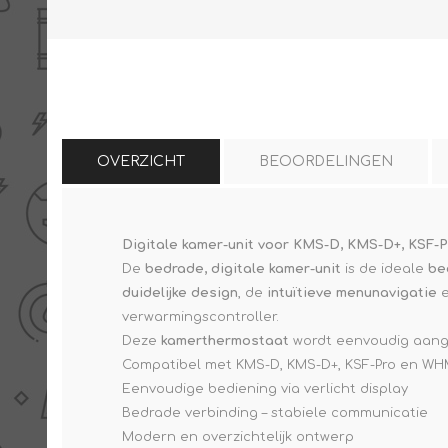
THERMISCHE /
ELECTRO MATERIAA
INFRAROOD PANELEN
OVERZICHT
BEOORDELINGEN
Digitale kamer-unit voor KMS-D, KMS-D+, KSF
De
bedrade, digitale kamer-unit
is de ideale
be
Diverse electro
duidelijke design
, de
intuïtieve menunavigatie
e
Ceramic+
Verwarmingslint
verwarmingscontroller.
Climastar
Kasten, automaten etc
Deze
kamerthermostaat
wordt eenvoudig aang
Sun+
LED lampen
Compatibel met KMS-D, KMS-D+, KSF-Pro en W
Eenvoudige bediening via verlicht display
Schakelen
Bedrade verbinding – stabiele communicatie
Eltako
Modern en overzichtelijk ontwerp