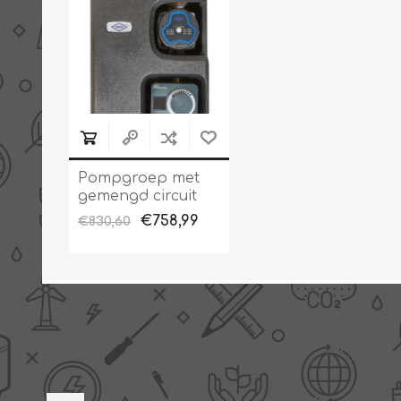
Pompgroep met
gemengd circuit
en regeling
€758,99
€830,60