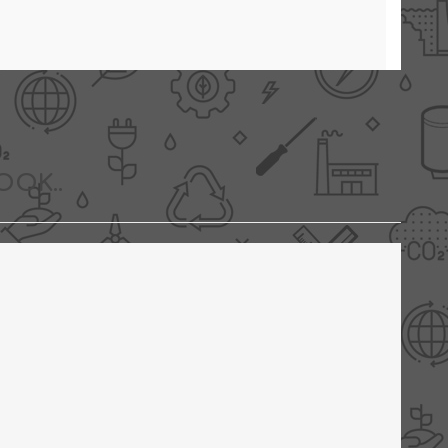
OOK..