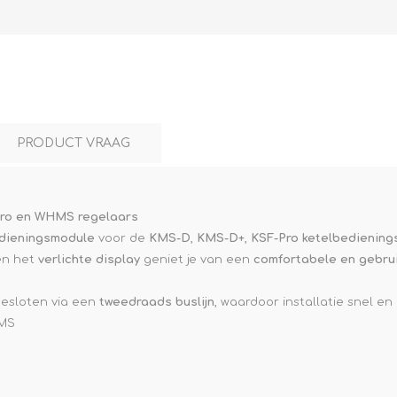
L
BEREKENINGEN
WAT WAARVOOR
PRODUCT VRAAG
-Pro en WHMS regelaars
dieningsmodule
voor de
KMS-D
,
KMS-D+
,
KSF-Pro ketelbediening
n het
verlichte display
geniet je van een
comfortabele en gebrui
.
esloten via een
tweedraads buslijn
, waardoor installatie snel e
HMS