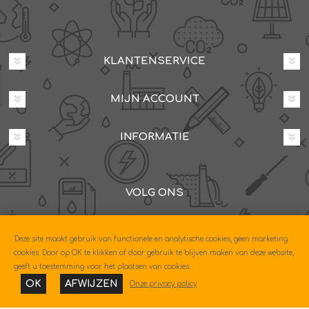
KLANTENSERVICE
MIJN ACCOUNT
INFORMATIE
VOLG ONS
Dovenetelstraat 25M, 3053JD Rotterdam
'Deze site maakt gebruik van functionele en analytische cookies, geen marketing
085-0604630
cookies. Door op OK te klikken of door gebruik te blijven maken van deze website,
geeft u toestemming voor het plaatsen van cookies.
OK
AFWIJZEN
Onze privacy policy
Copyright © 2026 Econo. Alle rechten voorbehouden.