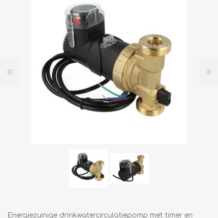
Energiezuinige drinkwatercirculatiepomp met timer en