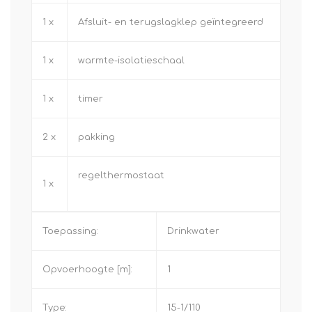
1 x
Afsluit- en terugslagklep geïntegreerd
1 x
warmte-isolatieschaal
1 x
timer
2 x
pakking
regelthermostaat
1 x
Toepassing:
Drinkwater
Opvoerhoogte [m]:
1
Type:
15-1/110