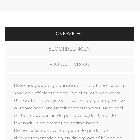
OVERZICHT
BEOORDELINGEN
PRODUCT VRAAG
Deze hoogwaardige drinkwatercirculatiepomp zorgt
voor een efficiënte en veilige circulatie van warm
drinkwater in uw systeem. Dankzij de geïntegreerde
automatische ontluchtingsmodus wordt lucht snel
en betrouwbaar uit de pomp verwijderd, wat de
levensduur en prestaties optimaliseert.
De pomp voldoet volledig aan de geldende
drinkwaterverordening en draagt actief bij aan de