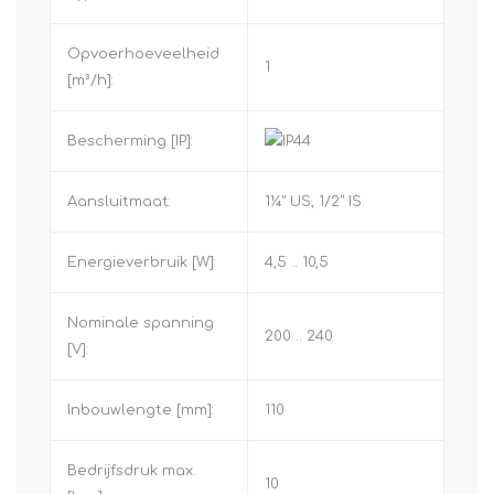
Opvoerhoeveelheid
1
[m³/h]:
Bescherming [IP]:
Aansluitmaat:
1¼" US, 1/2" IS
Energieverbruik [W]:
4,5 .. 10,5
Nominale spanning
200 .. 240
[V]:
Inbouwlengte [mm]:
110
Bedrijfsdruk max.
10