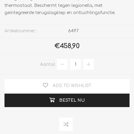
thermostaat. Beschermt tegen legionella, met
geïntegreerde terugslagklep en ontluchtingsfunctie.
Artikelnummer::
6497
€458,90
Aantal:
ADD TO WISHLIST
BESTEL NU