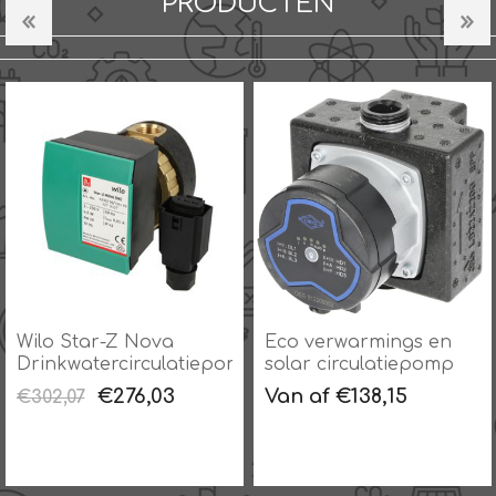
PRODUCTEN
p
Wilo Star-Z Nova
Eco verwarmings en
Drinkwatercirculatiepomp
solar circulatiepomp
€276,03
Van af €138,15
€302,07