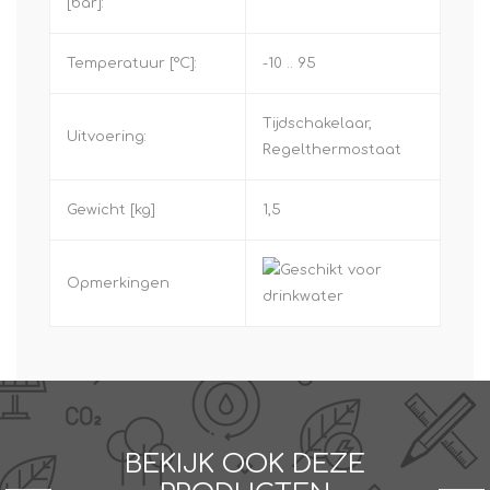
[bar]:
Temperatuur [°C]:
-10 .. 95
Tijdschakelaar,
Uitvoering:
Regelthermostaat
Gewicht [kg]
1,5
Opmerkingen
BEKIJK OOK DEZE