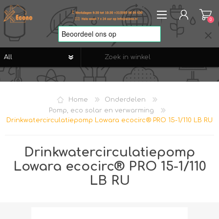
0
REGISTREREN
AANMELDEN
Home
Onderdelen
VERLANGLIJST
0
Pomp, eco solar en verwarming
Drinkwatercirculatiepomp Lowara ecocirc® PRO 15-1/110 LB RU
Drinkwatercirculatiepomp
Lowara ecocirc® PRO 15-1/110
LB RU